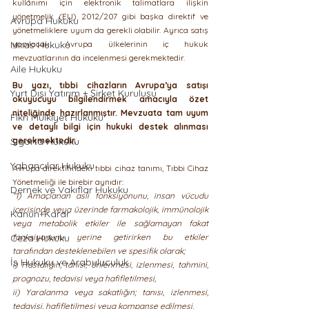
kullanımı için elektronik talimatlara ilişkin 
yönetmelik (EU) 2012/207 gibi başka direktif ve 
Avrupa Hukuku
yönetmeliklere uyum da gerekli olabilir. Ayrıca satış 
Miras Hukuku
yapılacak Avrupa ülkelerinin iç hukuk 
mevzuatlarının da incelenmesi gerekmektedir.
Aile Hukuku
Bu yazı, tıbbi cihazların Avrupa’ya satışı 
Yurt Dışı Yatırım + Şirket Kuruluşu
okuyucuyu bilgilendirmek amacıyla özet 
niteliğinde hazırlanmıştır. Mevzuata tam uyum 
Fikri Mülkiyet Hukuku
ve detaylı bilgi için hukuki destek alınması 
Sigorta Hukuku
gerekmektedir.
Yabancılar Hukuku
Avrupa direktifindeki tıbbi cihaz tanımı, Tıbbi Cihaz 
Yönetmeliği ile birebir aynıdır:
Dernek ve Vakıflar Hukuku
“1) Amaçlanan asli fonksiyonunu, insan vücudu 
içerisinde veya üzerinde farmakolojik, immünolojik 
Kanun+Karar
veya metabolik etkiler ile sağlamayan fakat 
Ceza Hukuku
fonksiyonunu yerine getirirken bu etkiler 
tarafından desteklenebilen ve spesifik olarak;
İş Hukuku ve Arabuluculuk
i) Hastalığın; tanısı, önlenmesi, izlenmesi, tahmini, 
prognozu, tedavisi veya hafifletilmesi,
ii) Yaralanma veya sakatlığın; tanısı, izlenmesi, 
tedavisi, hafifletilmesi veya kompanse edilmesi,