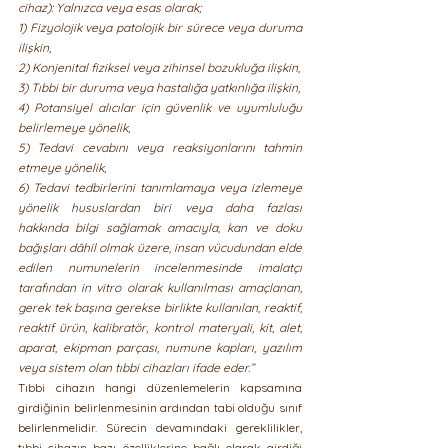
cihaz): Yalnızca veya esas olarak;
1) Fizyolojik veya patolojik bir sürece veya duruma 
ilişkin,
2) Konjenital fiziksel veya zihinsel bozukluğa ilişkin,
3) Tıbbi bir duruma veya hastalığa yatkınlığa ilişkin,
4) Potansiyel alıcılar için güvenlik ve uyumluluğu 
belirlemeye yönelik,
5) Tedavi cevabını veya reaksiyonlarını tahmin 
etmeye yönelik,
6) Tedavi tedbirlerini tanımlamaya veya izlemeye 
yönelik hususlardan biri veya daha fazlası 
hakkında bilgi sağlamak amacıyla, kan ve doku 
bağışları dâhil olmak üzere, insan vücudundan elde 
edilen numunelerin incelenmesinde imalatçı 
tarafından in vitro olarak kullanılması amaçlanan, 
gerek tek başına gerekse birlikte kullanılan, reaktif, 
reaktif ürün, kalibratör, kontrol materyali, kit, alet, 
aparat, ekipman parçası, numune kapları, yazılım 
veya sistem olan tıbbi cihazları ifade eder.”
Tıbbi cihazın hangi düzenlemelerin kapsamına 
girdiğinin belirlenmesinin ardından tabi olduğu sınıf 
belirlenmelidir. Sürecin devamındaki gereklilikler, 
tıbbi cihazın bazı özelliklerine bağlı olarak girdiği 