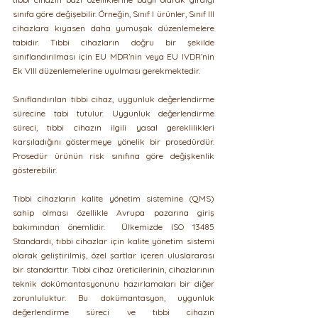
sınıfa göre değişebilir. Örneğin, Sınıf I ürünler, Sınıf III 
cihazlara kıyasen daha yumuşak düzenlemelere 
tabidir. Tıbbi cihazların doğru bir şekilde 
sınıflandırılması için EU MDR’nin veya EU IVDR’nin 
Ek VIII düzenlemelerine uyulması gerekmektedir.
Sınıflandırılan tıbbi cihaz, uygunluk değerlendirme 
sürecine tabi tutulur. Uygunluk değerlendirme 
süreci, tıbbi cihazın ilgili yasal gereklilikleri 
karşıladığını göstermeye yönelik bir prosedürdür. 
Prosedür ürünün risk sınıfına göre değişkenlik 
gösterebilir.
Tıbbi cihazların kalite yönetim sistemine (QMS) 
sahip olması özellikle Avrupa pazarına giriş 
bakımından önemlidir.  Ülkemizde ISO 13485 
Standardı, tıbbi cihazlar için kalite yönetim sistemi 
olarak geliştirilmiş, özel şartlar içeren uluslararası 
bir standarttır. Tıbbi cihaz üreticilerinin, cihazlarının 
teknik dokümantasyonunu hazırlamaları bir diğer 
zorunluluktur. Bu dokümantasyon, uygunluk 
değerlendirme süreci ve tıbbi cihazın 