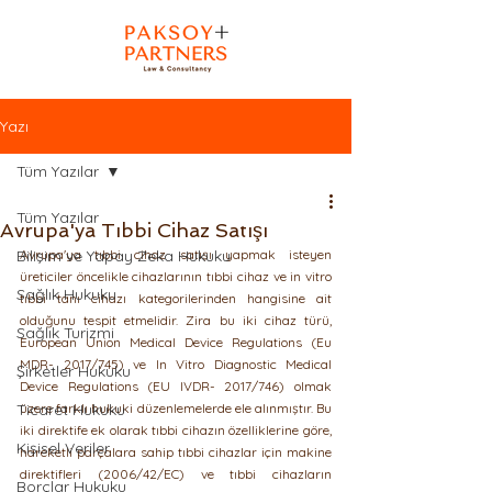
Yazı
Tüm Yazılar
Tüm Yazılar
Avrupa'ya Tıbbi Cihaz Satışı
Bilişim ve Yapay Zeka Hukuku
Avrupa'ya tıbbi cihaz satışı yapmak isteyen 
üreticiler öncelikle cihazlarının tıbbi cihaz ve in vitro 
Sağlık Hukuku
tıbbi tanı cihazı kategorilerinden hangisine ait 
olduğunu tespit etmelidir. Zira bu iki cihaz türü, 
Sağlık Turizmi
European Union Medical Device Regulations (Eu 
MDR- 2017/745) ve In Vitro Diagnostic Medical 
Şirketler Hukuku
Device Regulations (EU IVDR- 2017/746) olmak 
Ticaret Hukuku
üzere farklı hukuki düzenlemelerde ele alınmıştır. Bu 
iki direktife ek olarak tıbbi cihazın özelliklerine göre, 
Kişisel Veriler
hareketli parçalara sahip tıbbi cihazlar için makine 
direktifleri (2006/42/EC) ve tıbbi cihazların 
Borçlar Hukuku