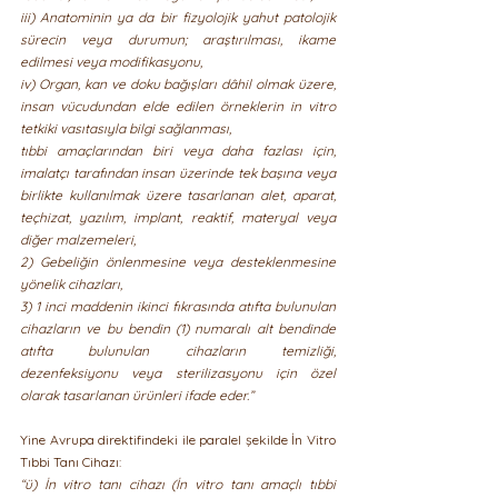
iii) Anatominin ya da bir fizyolojik yahut patolojik 
sürecin veya durumun; araştırılması, ikame 
edilmesi veya modifikasyonu,
iv) Organ, kan ve doku bağışları dâhil olmak üzere, 
insan vücudundan elde edilen örneklerin in vitro 
tetkiki vasıtasıyla bilgi sağlanması,
tıbbi amaçlarından biri veya daha fazlası için, 
imalatçı tarafından insan üzerinde tek başına veya 
birlikte kullanılmak üzere tasarlanan alet, aparat, 
teçhizat, yazılım, implant, reaktif, materyal veya 
diğer malzemeleri,
2) Gebeliğin önlenmesine veya desteklenmesine 
yönelik cihazları,
3) 1 inci maddenin ikinci fıkrasında atıfta bulunulan 
cihazların ve bu bendin (1) numaralı alt bendinde 
atıfta bulunulan cihazların temizliği, 
dezenfeksiyonu veya sterilizasyonu için özel 
olarak tasarlanan ürünleri ifade eder.”
Yine Avrupa direktifindeki ile paralel şekilde İn Vitro 
Tıbbi Tanı Cihazı:
“ü) İn vitro tanı cihazı (İn vitro tanı amaçlı tıbbi 