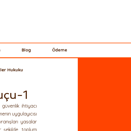
n
Blog
Ödeme
tler Hukuku
uçu-1
uku
Aile Hukuku
üvenlik ihtiyacı 
enin uygulayıcısı 
ncılar Hukuku
anışları yasalar 
 şekilde, toplum 