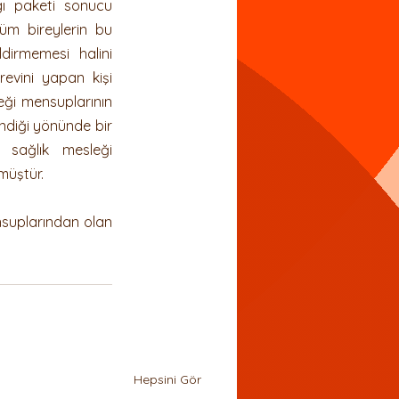
gı paketi sonucu 
tüm bireylerin bu 
irmemesi halini 
evini yapan kişi 
eği mensuplarının 
ndiği yönünde bir 
sağlık mesleği 
lmüştür.
nsuplarından olan 
Hepsini Gör