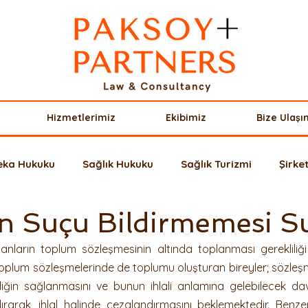
Hizmetlerimiz
Ekibimiz
Bize Ulaşı
Zeka Hukuku
Sağlık Hukuku
Sağlık Turizmi
Şirke
n Suçu Bildirmemesi S
riler
Borçlar Hukuku
Avrupa Hukuku
Miras Huk
nların toplum sözleşmesinin altında toplanması gerekliliği g
oplum sözleşmelerinde de toplumu oluşturan bireyler; sözleşm
uşu
Fikri Mülkiyet Hukuku
Sigorta Hukuku
Yaba
liğin sağlanmasını ve bunun ihlali anlamına gelebilecek davr
ırarak, ihlal halinde cezalandırmasını beklemektedir. Benzer