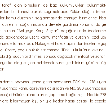
 tarafı olan bireylerin de bazı yükümlülükleri bulunmakt
Kanun+Karar
Ceza Hukuku
İş Hukuku ve Arabuluc
rdan bir tanesi olarak sayılmaktadır. Yükümlülüğün temel
yler kamu düzeninin sağlanmasında emniyet birimlerine ihbar 
u düzeninin sağlanmasında devlete yardımcı konumunda yer al
nu’nun “Adliyeye Karşı Suçlar” başlığı altında incelenmesi
de açıklanacağı üzere kamu menfaati ve düzenini, özel yaşamı
i önünde tutmaktadır. Mukayeseli hukuk açısından inceleme yapı
ağı üzere, çoğu hukuk sisteminde Türk Hukuku’nun aksine 
ırakıldığı, suçun bildirilmesi sonucu doğacak menfaat ve zarar
veya katalog suçları belirlemek suretiyle bildirim yükümlülü
ir.
ldirme ödevinin yerine getirilmemesinin TCK Md. 278 uyarı
 uyarınca kamu görevlileri açısından ve Md. 280 uyarınca ise s
eceğini hüküm altına alarak yaptırıma bağlamıştır. Madde 278, ‘
ra bildirmeyen kişi, bir yıla kadar hapis cezası ile cezalandır