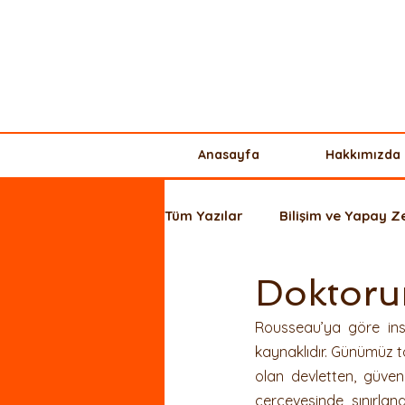
Anasayfa
Hakkımızda
Tüm Yazılar
Bilişim ve Yapay 
Doktoru
Ticaret Hukuku
Kişisel Ve
Rousseau’ya göre insa
kaynaklıdır. Günümüz t
Yurt Dışı Yatırım + Şirket Kurul
olan devletten, güven
çerçevesinde sınırland