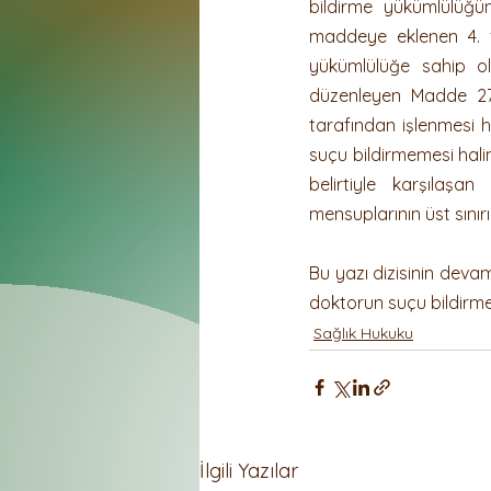
bildirme yükümlülüğün
maddeye eklenen 4. fık
yükümlülüğe sahip ol
düzenleyen Madde 279 
tarafından işlenmesi ha
suçu bildirmemesi hali
belirtiyle karşılaş
mensuplarının üst sınırı
Bu yazı dizisinin deva
doktorun suçu bildirme
Sağlık Hukuku
İlgili Yazılar