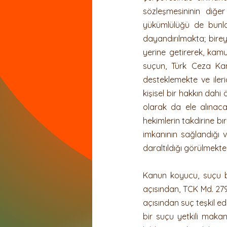
sözleşmesininin diğer
Dernek ve Vakıflar Hukuku
yükümlülüğü de bunla
dayandırılmakta; bire
yerine getirerek, kam
suçun, Türk Ceza Kanu
desteklemekte ve ileri
kişisel bir hakkın dah
olarak da ele alınac
hekimlerin takdirine b
imkanının sağlandığı 
daraltıldığı görülmekted
Kanun koyucu, suçu bi
açısından, TCK Md. 279
açısından suç teşkil ed
bir suçu yetkili makamla