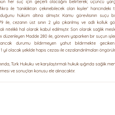
ün her suç için geçerli olacağını belirterek; üçüncü yar
ra ile ‘tanıklıktan çekinebilecek olan kişiler’ haricindeki 
duğunu hüküm altına almıştır. Kamu görevlisinin suçu bild
ile, cezanın üst sınırı 2 yıla çıkarılmış ve adli kolluk gör
li nitelikli hal olarak kabul edilmiştir. Son olarak sağlık mesl
ni düzenleyen Madde 280 ile, görevini yaparken bir suçun işle
an ancak durumu bildirmeyen yahut bildirmekte geciken 
 1 yıl olacak şekilde hapis cezası ile cezalandırılmaları öngörü
mında, Türk Hukuku ve karşılaştırmalı hukuk ışığında sağlık me
mesi ve sonuçları konusu ele alınacaktır.