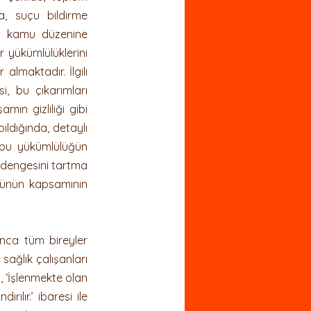
a, suçu bildirme 
uluk
i kamu düzenine 
yükümlülüklerini 
maktadır. İlgili 
, bu çıkarımları 
n gizliliği gibi 
ldığında, detaylı 
bu yükümlülüğün 
 dengesini tartma 
ğünün kapsamının 
nca tüm bireyler 
ağlık çalışanları 
İşlenmekte olan 
ılır.’ ibaresi ile 