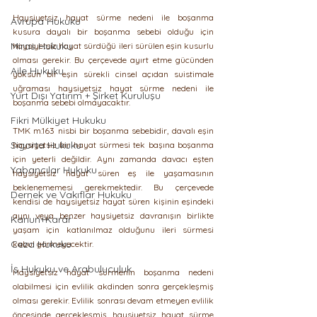
Haysiyetsiz hayat sürme nedeni ile boşanma 
Avrupa Hukuku
kusura dayalı bir boşanma sebebi olduğu için 
Miras Hukuku
haysiyetsiz hayat sürdüğü ileri sürülen eşin kusurlu 
olması gerekir. Bu çerçevede ayırt etme gücünden 
Aile Hukuku
yoksun bir eşin sürekli cinsel açıdan suistimale 
uğraması haysiyetsiz hayat sürme nedeni ile 
Yurt Dışı Yatırım + Şirket Kuruluşu
boşanma sebebi olmayacaktır.
Fikri Mülkiyet Hukuku
TMK m.163 nisbi bir boşanma sebebidir, davalı eşin 
Sigorta Hukuku
haysiyetsiz bir hayat sürmesi tek başına boşanma 
için yeterli değildir. Aynı zamanda davacı eşten 
Yabancılar Hukuku
haysiyetsiz hayat süren eş ile yaşamasının 
beklenememesi gerekmektedir. Bu çerçevede 
Dernek ve Vakıflar Hukuku
kendisi de haysiyetsiz hayat süren kişinin eşindeki 
aynı veya benzer haysiyetsiz davranışın birlikte 
Kanun+Karar
yaşam için katlanılmaz olduğunu ileri sürmesi 
Ceza Hukuku
kabul görmeyecektir.
İş Hukuku ve Arabuluculuk
Haysiyetsiz hayat sürmenin boşanma nedeni 
olabilmesi için evlilik akdinden sonra gerçekleşmiş 
olması gerekir. Evlilik sonrası devam etmeyen evlilik 
öncesinde gerçekleşmiş haysiyetsiz hayat sürme 