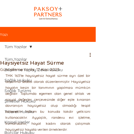
Yazı
Tüm Yazılar
Tüm Yazılar
Haysiyetsiz Hayat Sürme
Güncelleme tarihi:
11 Kas 2025
Bilişim ve Yapay Zeka Hukuku
TMK 163’te haysiyetsiz hayat sürme ayrı özel bir 
Sağlık Hukuku
boşanma sebebi olarak düzenlenmiştir. Haysiyetsiz 
hayatın kesin bir tanımının yapılması mümkün 
Sağlık Turizmi
değildir. Toplumda egemen olan genel ahlak ve 
sosyal değerler çerçevesinde diğer eşte kınanan 
Şirketler Hukuku
davranışın haysiyetsiz olup olmadığı tespit 
Ticaret Hukuku
edilecektir. Hâkim bu konuda takdir yetkisini 
kullanacaktır. Ayyaşlık, randevu evi işletme, 
Kişisel Veriler
kumarbazlık, hayat kadını olarak çalışmak 
haysiyetsiz hayata verilen örneklerdir.
Borçlar Hukuku