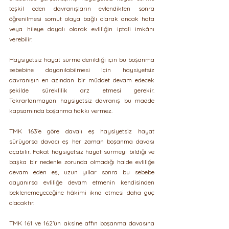
teşkil eden davranışların evlendikten sonra 
öğrenilmesi somut olaya bağlı olarak ancak hata 
veya hileye dayalı olarak evliliğin iptali imkânı 
verebilir.
Haysiyetsiz hayat sürme denildiği için bu boşanma 
sebebine dayanılabilmesi için haysiyetsiz 
davranışın en azından bir müddet devam edecek 
şekilde süreklilik arz etmesi gerekir. 
Tekrarlanmayan haysiyetsiz davranış bu madde 
kapsamında boşanma hakkı vermez.
TMK 163’e göre davalı eş haysiyetsiz hayat 
sürüyorsa davacı eş her zaman boşanma davası 
açabilir. Fakat haysiyetsiz hayat sürmeyi bildiği ve 
başka bir nedenle zorunda olmadığı halde evliliğe 
devam eden eş, uzun yıllar sonra bu sebebe 
dayanırsa evliliğe devam etmenin kendisinden 
beklenemeyeceğine hâkimi ikna etmesi daha güç 
olacaktır.
TMK 161 ve 162’ün aksine affın boşanma davasına 