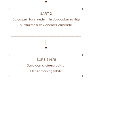
▼
┌───────────────────────────┐
ŞART 2
Bu yaşam tarzı nedeni ile davacıdan evliliği
sürdürmesi beklenemez olmalıdır
└──────────────────────────┘
│
▼
┌───────────────────────────┐
SÜRE SINIRI
Dava açma süresi yoktur
Her zaman açılabilir
└───────────────────────────┘