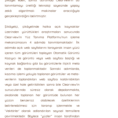
Şikâyet eden, somut durumda Clearview’in bu 
tanımlamayı ürettiği teknoloji sayesinde yapay 
zekâ algoritmalı makinalar aracılığıyla 
gerçekleştirdiğini belirtmiştir.
Şikâyetçi, şikâyetinde halka açık kaynaklar 
üzerinden yürüttükleri araştırmaları sonucunda 
Clearview’in Yüz Tanıma Platformu’nun işleme 
mekanizmasını 4 adımda tanımlamaktadır: İlk 
adımda açık web sayfalarını tarayarak insan yüzü 
içeren tüm görüntüleri toplayan Otomatik Görüntü 
Kazıyıcı ile görüntü veya web sayfası başlığı ve 
kaynak bağlantısı gibi bu görüntülerle ilişkili meta 
verileri de toplanmaktadır. Sonraki adımlarda, 
kazıma işlemi yoluyla toplanan görüntüler ve meta-
verilerin toplandıkları web sayfası kaldırıldıktan 
veya özel hale getirildikten sonra bile Clearview'in 
sunucularında süresiz olarak depolanmakta, 
akabinde toplanan her görüntüde bulunan her 
yüzün benzersiz olabilecek özelliklerinin 
belirlenebilmesi için taranıp işlenmekte ve 
‘Vektörler’ olarak adlandırılan sayısal temsillere 
çevrilmektedir. Böylece “yüzler” insan tarafından 