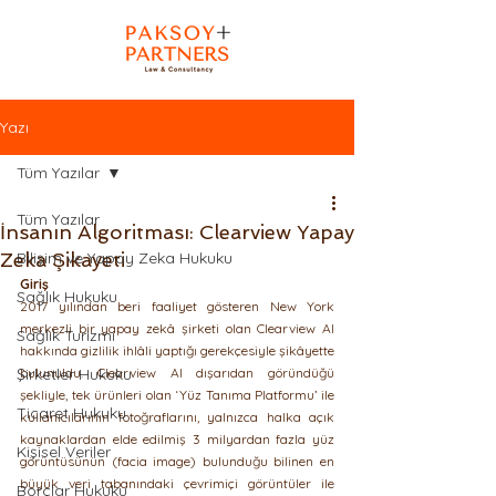
Yazı
Tüm Yazılar
Tüm Yazılar
İnsanın Algoritması: Clearview Yapay
Zeka Şikayeti
Bilişim ve Yapay Zeka Hukuku
Giriş
Sağlık Hukuku
2017 yılından beri faaliyet gösteren New York 
merkezli bir yapay zekâ şirketi olan Clearview AI 
Sağlık Turizmi
hakkında gizlilik ihlâli yaptığı gerekçesiyle şikâyette 
Şirketler Hukuku
bulunuldu. Clearview AI dışarıdan göründüğü 
şekliyle, tek ürünleri olan ‘Yüz Tanıma Platformu’ ile 
Ticaret Hukuku
kullanıcılarının fotoğraflarını, yalnızca halka açık 
kaynaklardan elde edilmiş 3 milyardan fazla yüz 
Kişisel Veriler
görüntüsünün (facia image) bulunduğu bilinen en 
büyük veri tabanındaki çevrimiçi görüntüler ile 
Borçlar Hukuku