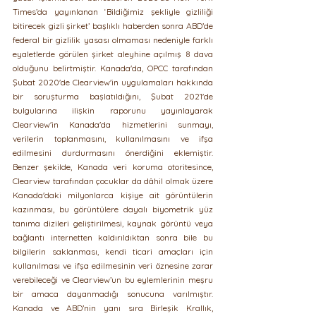
Times’da yayınlanan ‘Bildiğimiz şekliyle gizliliği 
bitirecek gizli şirket’ başlıklı haberden sonra ABD’de 
federal bir gizlilik yasası olmaması nedeniyle farklı 
eyaletlerde görülen şirket aleyhine açılmış 8 dava 
olduğunu belirtmiştir. Kanada'da, OPCC tarafından 
Şubat 2020'de Clearview'in uygulamaları hakkında 
bir soruşturma başlatıldığını, Şubat 2021'de 
bulgularına ilişkin raporunu yayınlayarak 
Clearview'in Kanada'da hizmetlerini sunmayı, 
verilerin toplanmasını, kullanılmasını ve ifşa 
edilmesini durdurmasını önerdiğini eklemiştir. 
Benzer şekilde, Kanada veri koruma otoritesince, 
Clearview tarafından çocuklar da dâhil olmak üzere 
Kanada'daki milyonlarca kişiye ait görüntülerin 
kazınması, bu görüntülere dayalı biyometrik yüz 
tanıma dizileri geliştirilmesi, kaynak görüntü veya 
bağlantı internetten kaldırıldıktan sonra bile bu 
bilgilerin saklanması, kendi ticari amaçları için 
kullanılması ve ifşa edilmesinin veri öznesine zarar 
verebileceği ve Clearview’un bu eylemlerinin meşru 
bir amaca dayanmadığı sonucuna varılmıştır. 
Kanada ve ABD’nin yanı sıra Birleşik Krallık, 