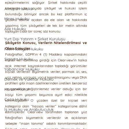
eşleştirmelerini sağlıyor. Şirket hakkında çeşitli 
Avrupa Hukuku
ülkelerde çok sayıda şikâyet ve hukuki işlem 
bulunduğu biliniyor ancak bu kez platformun iç 
Miras Hukuku
yüzünü teknik açıdan da ele alan ve hakkında 
yapılmış tüm şikâyetleri de tek bir metin altında 
Aile Hukuku
toplayan ciddi bir süreç söz konusu.
Yurt Dışı Yatırım + Şirket Kuruluşu
Şikâyetin Konusu, Verilerin Nitelendirilmesi ve 
Fikri Mülkiyet Hukuku
Olası Sonuçlar
Fotoğraflar, GDPR’ın 4 (1) Maddesi kapsamındaki 
Sigorta Hukuku
kişisel veri tanımına girdiği için Clearview'in halka 
açık internet kaynaklarından topladığı görüntüler 
Yabancılar Hukuku
kişisel verilerdir. Biyometrik veriler; parmak izi, ses, 
yüz, retina, yürüyüş, vücut koordinasyonu veya DNA 
Dernek ve Vakıflar Hukuku
profilleri gibi insan özelliklerinden üretilen benzersiz 
Kanun+Karar
ve genellikle değiştirilemez veriler olduğu için bir 
kişiyi tüm yaşamı boyunca ayırt edici nitelikte 
Ceza Hukuku
tanımlayabilir. O yüzden özel bir kişisel veri 
kategorisi olan “hassas veriler” kategorisine dâhil 
İş Hukuku ve Arabuluculuk
edilmişlerdir. Clearview tarafından toplanan yüz 
fotoğrafları biyometrik verilerdir ve açıklanan 
sebeple "insan tanıma” odaklı tanımlanmaktadır. 