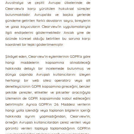
Avustralya ve çeşitli Avrupa ülkelerinde de 
Clearview’a karşı yürütülen hukuksal süreçler 
bulunmaktadır. Avrupa'da ve başka yerlerde 
gündeme getirilen farklı davaların sayısı, bireylerin 
ve yasa koyucuların Clearview'in uygulamalarıyla 
ilgili endişelerini göstermektedir. Ancak yine de 
özünde küresel olduğu belirtilen bu soruna karşı 
koordineli bir tepki gösterilmemiştir.
Şikâyet eden, Clearview’in eylemlerinin GDPR’a göre 
hangi maddelerin kapsamına alınabileceği 
hakkında detaylı bir incelemede bulunmuş ve 
dünya çapında Avrupalı ​​kullanıcılarını izleyen 
herhangi bir web sitesi operatörü veya alt 
denetleyicisinin GDPR kapsamına gireceğini, benzer 
şekilde çerezler, etiketler ve pikseller aracılığıyla 
izlemenin de GDPR kapsamında kabul edileceğini 
belirtmiştir. Ayrıca GDPR’ın 26. Maddesi verilerin 
hangi yolla işlendiği veya toplanan bilgilerin içeriği 
hakkında ayrım yapmadığından, Clearview'in, 
örneğin Avrupalı ​​kullanıcılardan çerez verileri veya 
görüntü verileri toplayıp toplamadığının GDPR’ın 