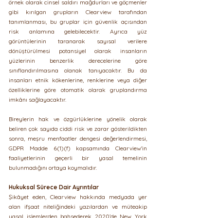
örnek olarak cinsel saldırı mağdurları ve göçmenler 
gibi kırılgan grupların Clearview tarafından 
tanımlanması, bu gruplar için güvenlik açısından 
risk anlamına gelebilecektir. Ayrıca yüz 
görüntülerinin taranarak sayısal verilere 
dönüştürülmesi potansiyel olarak insanların 
yüzlerinin benzerlik derecelerine göre 
sınıflandırılmasına olanak tanıyacaktır. Bu da 
insanları etnik kökenlerine, renklerine veya diğer 
özelliklerine göre otomatik olarak gruplandırma 
imkânı sağlayacaktır.
Bireylerin hak ve özgürlüklerine yönelik olarak 
beliren çok sayıda ciddi risk ve zarar gösterildikten 
sonra, meşru menfaatler dengesi değerlendirmesi, 
GDPR Madde 6(1)(f) kapsamında Clearview'in 
faaliyetlerinin geçerli bir yasal temelinin 
bulunmadığını ortaya koymalıdır.
Hukuksal Sürece Dair Ayrıntılar
Şikâyet eden, Clearview hakkında medyada yer 
alan ifşaat niteliğindeki yazılardan ve müteakip 
yasal işlemlerden bahsederek 2020’de New York 