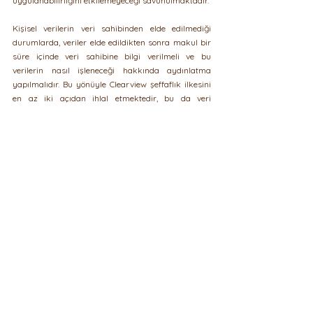
uygulanabilirliğini etkilemeyeceği savunulmaktadır.
Kişisel verilerin veri sahibinden elde edilmediği 
durumlarda, veriler elde edildikten sonra makul bir 
süre içinde veri sahibine bilgi verilmeli ve bu 
verilerin nasıl işleneceği hakkında aydınlatma 
yapılmalıdır. Bu yönüyle Clearview şeffaflık ilkesini 
en az iki açıdan ihlal etmektedir, bu da veri 
sahiplerinin verilerinin işlendiğine dair bilgi sahibi 
dahi olamamalarına ve haklarını 
kullanamamalarına sebep olmaktadır. Ayrıca, 
Clearview’un GDPR Madde 27/1 kapsamında Avrupa 
Birliği’nde bir temsilcisi bulunmadığından bu da 
ihlâl kapsamında değerlendirilebilecektir.
Sonuç
Clearview, kamuya açık çeşitli raporlarda, 
hizmetinin yalnızca bir "yüz arama motoru" 
olduğunu ve arama terimleri olarak kelimeler yerine 
yüzleri kullandığını savunarak, hizmetini Google'ın 
arama motoruyla karşılaştırmaktadır. Şikâyet eden, 
Google tarafından gerçekleştirilen teknik işlemlerim 
temelde Clearview’un işlemlerinden farklı olduğunu 