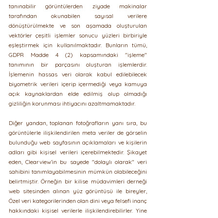
tanınabilir görüntülerden ziyade makinalar 
tarafından okunabilen sayısal verilere 
dönüştürülmekte ve son aşamada oluşturulan 
vektörler çeşitli işlemler sonucu yüzleri birbiriyle 
eşleştirmek için kullanılmaktadır. Bunların tümü, 
GDPR Madde 4 (2) kapsamındaki "işleme" 
tanımının bir parçasını oluşturan işlemlerdir. 
İşlemenin hassas veri olarak kabul edilebilecek 
biyometrik verileri içerip içermediği veya kamuya 
açık kaynaklardan elde edilmiş olup olmadığı 
gizliliğin korunması ihtiyacını azaltmamaktadır.
Diğer yandan, toplanan fotoğrafların yanı sıra, bu 
görüntülerle ilişkilendirilen meta veriler de görselin 
bulunduğu web sayfasının açıklamaları ve kişilerin 
adları gibi kişisel verileri içerebilmektedir. Şikayet 
eden, Clearview’in bu sayede "dolaylı olarak" veri 
sahibini tanımlayabilmesinin mümkün olabileceğini 
belirtmiştir. Örneğin bir kilise müdavimleri derneği 
web sitesinden alınan yüz görüntüsü ile bireyler, 
Özel veri kategorilerinden olan dini veya felsefi inanç 
hakkındaki kişisel verilerle ilişkilendirebilirler. Yine 