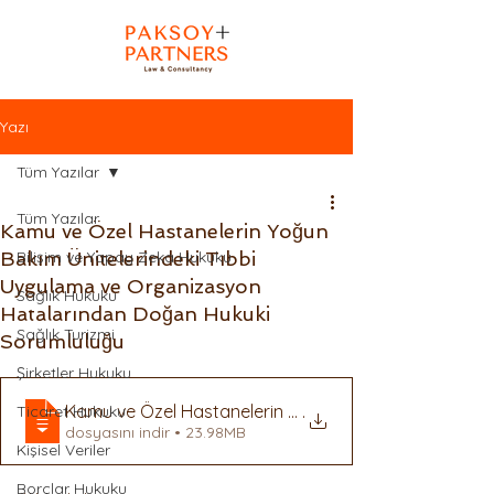
Yazı
Tüm Yazılar
Tüm Yazılar
Kamu ve Özel Hastanelerin Yoğun
Bakım Ünitelerindeki Tıbbi
Bilişim ve Yapay Zeka Hukuku
Uygulama ve Organizasyon
Sağlık Hukuku
Hatalarından Doğan Hukuki
Sağlık Turizmi
Sorumluluğu
Şirketler Hukuku
Kamu ve Özel Hastanelerin Yoğun Bakım Ünitelerinde
.
Ticaret Hukuku
dosyasını indir • 23.98MB
Kişisel Veriler
Borçlar Hukuku