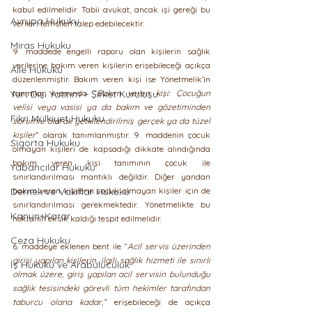
kabul edilmelidir. Tabii avukat, ancak işi gereği bu 
Avrupa Hukuku
verileri temsilen talep edebilecektir.
Miras Hukuku
9. maddede engelli raporu olan kişilerin sağlık 
verilerine bakım veren kişilerin erişebileceği açıkça 
Aile Hukuku
düzenlenmiştir. Bakım veren kişi ise Yönetmelik’in 
Yurt Dışı Yatırım + Şirket Kuruluşu
tanımlar kısmında “
Bakım veren kişi: Çocuğun 
velisi veya vasisi ya da bakım ve gözetiminden 
Fikri Mülkiyet Hukuku
sorumlu olarak yetkilendirilmiş gerçek ya da tüzel 
kişiler
” olarak tanımlanmıştır. 9. maddenin çocuk 
Sigorta Hukuku
olmayan kişileri de kapsadığı dikkate alındığında 
bakım veren kişi tanımının çocuk ile 
Yabancılar Hukuku
sınırlandırılması mantıklı değildir. Diğer yandan 
Dernek ve Vakıflar Hukuku
bakım veren kişilerin çocuk olmayan kişiler için de 
sınırlandırılması gerekmektedir. Yönetmelikte bu 
Kanun+Karar
noktanın eksik kaldığı tespit edilmelidir.
Ceza Hukuku
6. maddeye eklenen bent ile “
Acil servis üzerinden 
girişi yapılan kişilerin, ilgili sağlık hizmeti ile sınırlı 
İş Hukuku ve Arabuluculuk
olmak üzere, giriş yapılan acil servisin bulunduğu 
sağlık tesisindeki görevli tüm hekimler tarafından 
taburcu olana kadar,”
 erişebileceği de açıkça 