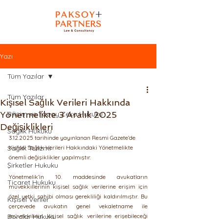
Yazı
Tüm Yazılar
Tüm Yazılar
Kişisel Sağlık Verileri Hakkında
Yönetmelikte 3 Aralık 2025
Bilişim ve Yapay Zeka Hukuku
Değişiklikleri
Sağlık Hukuku
3.12.2025 tarihinde yayınlanan Resmi Gazete’de 
Sağlık Turizmi
Kişisel Sağlık Verileri Hakkındaki Yönetmelikte 
önemli değişiklikler yapılmıştır.
Şirketler Hukuku
Yönetmelik’in 10. maddesinde avukatların 
Ticaret Hukuku
müvekkillerinin kişisel sağlık verilerine erişim için 
özel yetki sahibi olması gerekliliği kaldırılmıştır. Bu 
Kişisel Veriler
çerçevede avukatın genel vekaletname ile 
Borçlar Hukuku
müvekkilinin kişisel sağlık verilerine erişebileceği 