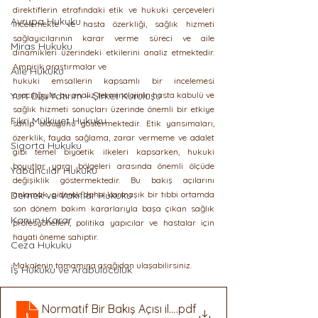
direktiflerin etrafındaki etik ve hukuki çerçeveleri 
Avrupa Hukuku
incelemekte ve hasta özerkliği, sağlık hizmeti 
sağlayıcılarının karar verme süreci ve aile 
Miras Hukuku
dinamikleri üzerindeki etkilerini analiz etmektedir. 
Ampirik araştırmalar ve
Aile Hukuku
hukuki emsallerin kapsamlı bir incelemesi 
Yurt Dışı Yatırım + Şirket Kuruluşu
aracılığıyla, bu analiz terminolojinin hasta kabulü ve 
sağlık hizmeti sonuçları üzerinde önemli bir etkiye 
Fikri Mülkiyet Hukuku
sahip olduğunu göstermektedir. Etik yansımaları, 
özerklik, fayda sağlama, zarar vermeme ve adalet 
Sigorta Hukuku
gibi temel biyoetik ilkeleri kapsarken, hukuki 
boyutlar yargı bölgeleri arasında önemli ölçüde 
Yabancılar Hukuku
değişiklik göstermektedir. Bu bakış açılarını 
Dernek ve Vakıflar Hukuku
anlamak, giderek daha karmaşık bir tıbbi ortamda 
son dönem bakım kararlarıyla başa çıkan sağlık 
Kanun+Karar
profesyonelleri, politika yapıcılar ve hastalar için 
hayati öneme sahiptir.
Ceza Hukuku
Makalenin tamamına aşağıdan ulaşabilirsiniz. 
İş Hukuku ve Arabuluculuk
Normatif Bir Bakış Açısı ile Doğal Ölüm İzni ve Yenid
.pdf