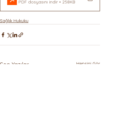
PDF dosyasını indir • 258KB
Sağlık Hukuku
Hepsini Gör
Son Yazılar