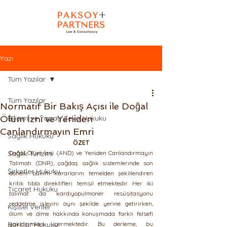
Yazı
Tüm Yazılar
Tüm Yazılar
Normatif Bir Bakış Açısı ile Doğal
Ölüm İzni ve Yeniden
Bilişim ve Yapay Zeka Hukuku
Canlandırmayın Emri
Sağlık Hukuku
ÖZET
Sağlık Turizmi
Doğal Ölüm İzni (AND) ve Yeniden Canlandırmayın 
Talimatı (DNR), çağdaş sağlık sistemlerinde son 
Şirketler Hukuku
dönem bakım kararlarını temelden şekillendiren 
kritik tıbbi direktifleri temsil etmektedir. Her iki 
Ticaret Hukuku
talimat da kardiyopulmoner resüsitasyonu 
reddetme işlevini aynı şekilde yerine getirirken, 
Kişisel Veriler
ölüm ve ölme hakkında konuşmada farklı felsefi 
Borçlar Hukuku
yaklaşımları içermektedir. Bu derleme, bu 