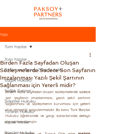
Yazı
Tüm Yazılar
Tüm Yazılar
Birden Fazla Sayfadan Oluşan
Sözleşmelerde Sadece Son Sayfanın
Bilişim ve Yapay Zeka Hukuku
İmzalanması Yazılı Şekil Şartının
Sağlık Hukuku
Sağlanması için Yeterli midir?
Sağlık Turizmi
Birden fazla sayfadan oluşan sözleşmelerde sadece 
son sayfanın imzalanması, yazılı şekil şartının 
Şirketler Hukuku
sağlanması ve sözleşmenin kurulması için yeterli 
olup olmadığı sorgulanmalıdır. Bu konu Türk Borçlar 
Ticaret Hukuku
Hukuku öğretisinde ve yargı kararlarında detaylı 
Kişisel Veriler
olarak tartışılmıştır.
Borçlar Hukuku
Kemal Oğuzman ve Turgut Öz’e göre 
metnin 