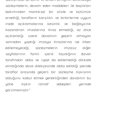
sözleşmelerin, devam eden maddeleri ile başlıkları 
bakımından mantıksal bir silsile ve bütünlük 
arzettiği, tarafların karşılıklı ve birbirlerine uygun 
irade açıklamalarına kesinlik ve bağlayıcılık 
kazandıran imzalarına itiraz etmediği, az önce 
açıklandığı üzere davalının geçerli olmayan 
sonradan yaptığı imzaya itirazlarına ise itibar 
edilemeyeceği, sözleşmelerin imzasız diğer 
sayfalarının farklı içerik taşıdığının davalı 
tarafından iddia ve ispat da edilemediği dikkate 
alındığında dava dilekçesinde iddia edildiği şekilde 
taraflar arasında geçerli bir sözleşme ilişkisinin 
olduğunu kabul etmek gerektiğinden davalının bu 
yöne ilişkin istinaf sebepleri yerinde 
görülmemiştir.”           
Sonuç olarak birden fazla sayfadan oluşan 
sözleşmelerde imzanın son sayfaya atılması 
yeterlidir. Fakat bu şekilde imzalanan sözleşmenin 
metninin içerik, anlam ve devam eden maddeler ve 
başlıkları bakımından mantıksal bir sıralama ve 
bütünlük arz etmesi gerekmedir. Dosyaya farklı bir 