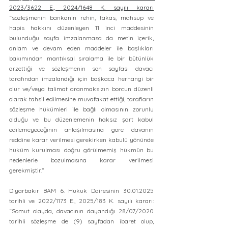
2023/3622 E., 2024/1648 K. sayılı kararı
“sözleşmenin bankanın rehin, takas, mahsup ve 
hapis hakkını düzenleyen 11 inci maddesinin 
bulunduğu sayfa imzalanmasa da metin içerik, 
anlam ve devam eden maddeler ile başlıkları 
bakımından mantıksal sıralama ile bir bütünlük 
arzettiği ve sözleşmenin son sayfası davacı 
tarafından imzalandığı için başkaca herhangi bir 
olur ve/veya talimat aranmaksızın borcun düzenli 
olarak tahsil edilmesine muvafakat ettiği, tarafların 
sözleşme hükümleri ile bağlı olmasının zorunlu 
olduğu ve bu düzenlemenin haksız şart kabul 
edilemeyeceğinin anlaşılmasına göre davanın 
reddine karar verilmesi gerekirken kabulü yönünde 
hüküm kurulması doğru görülmemiş hükmün bu 
nedenlerle bozulmasına karar verilmesi 
gerekmiştir.”
Diyarbakır BAM 6. Hukuk Dairesinin 30.01.2025 
tarihli ve 2022/1173 E., 2025/183 K. sayılı kararı: 
“Somut olayda, davacının dayandığı 28/07/2020 
tarihli sözleşme de (9) sayfadan ibaret olup, 