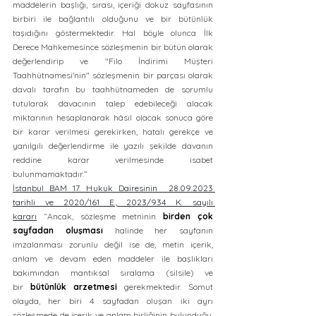
maddelerin başlığı, sırası, içeriği dokuz sayfasının 
birbiri ile bağlantılı olduğunu ve bir bütünlük 
taşıdığını göstermektedir. Hal böyle olunca İlk 
Derece Mahkemesince sözleşmenin bir bütün olarak 
değerlendirip ve "Filo İndirimi Müşteri 
Taahhütnamesi'nin" sözleşmenin bir parçası olarak 
davalı tarafın bu taahhütnameden de sorumlu 
tutularak davacının talep edebileceği alacak 
miktarının hesaplanarak hâsıl olacak sonuca göre 
bir karar verilmesi gerekirken, hatalı gerekçe ve 
yanılgılı değerlendirme ile yazılı şekilde davanın 
reddine karar verilmesinde isabet 
bulunmamaktadır.”
İstanbul BAM 17. Hukuk Dairesinin  28.09.2023 
tarihli ve 2020/161 E., 2023/934 K. sayılı 
kararı
 “Ancak, sözleşme metninin 
birden çok 
sayfadan oluşması
 halinde her sayfanın 
imzalanması zorunlu değil ise de, metin içerik, 
anlam ve devam eden maddeler ile başlıkları 
bakımından mantıksal sıralama (silsile) ve 
bir 
bütünlük arzetmesi
 gerekmektedir. Somut 
olayda, her biri 4 sayfadan oluşan iki ayrı 
sözleşmede de içerik ve anlam birliğinin bulunduğu, 