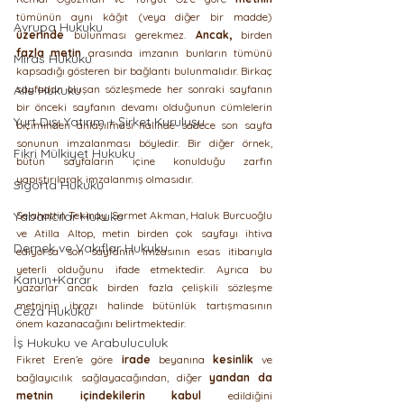
tümünün aynı kâğıt (veya diğer bir madde) 
Avrupa Hukuku
üzerinde 
bulunması gerekmez. 
Ancak, 
birden 
fazla metin 
arasında imzanın bunların tümünü 
Miras Hukuku
kapsadığı gösteren bir bağlantı bulunmalıdır. Birkaç 
Aile Hukuku
sayfadan oluşan sözleşmede her sonraki sayfanın 
bir önceki sayfanın devamı olduğunun cümlelerin 
Yurt Dışı Yatırım + Şirket Kuruluşu
biçiminden anlaşılması halinde sadece son sayfa 
sonunun imzalanması böyledir. Bir diğer örnek, 
Fikri Mülkiyet Hukuku
bütün sayfaların içine konulduğu zarfın 
yapıştırılarak imzalanmış olmasıdır.
Sigorta Hukuku
Yabancılar Hukuku
Selahattin Tekinay, Sermet Akman, Haluk Burcuoğlu 
ve Atilla Altop, metin birden çok sayfayı ihtiva 
Dernek ve Vakıflar Hukuku
ediyorsa son sayfanın imzasının esas itibarıyla 
yeterli olduğunu ifade etmektedir. Ayrıca bu 
Kanun+Karar
yazarlar ancak birden fazla çelişkili sözleşme 
metninin ibrazı halinde bütünlük tartışmasının 
Ceza Hukuku
önem kazanacağını belirtmektedir.
İş Hukuku ve Arabuluculuk
Fikret Eren’e göre 
irade 
beyanına 
kesinlik 
ve 
bağlayıcılık sağlayacağından, diğer 
yandan da 
metnin içindekilerin kabul 
edildiğini 