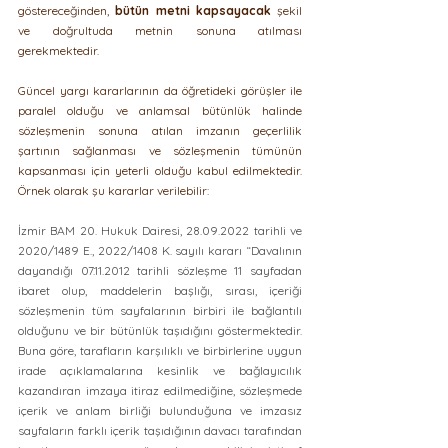
göstereceğinden, 
bütün metni kapsayacak 
şekil 
ve doğrultuda metnin sonuna atılması 
gerekmektedir.
Güncel yargı kararlarının da öğretideki görüşler ile 
paralel olduğu ve anlamsal bütünlük halinde 
sözleşmenin sonuna atılan imzanın geçerlilik 
şartının sağlanması ve sözleşmenin tümünün 
kapsanması için yeterli olduğu kabul edilmektedir. 
Örnek olarak şu kararlar verilebilir:
İzmir BAM 20. Hukuk Dairesi, 28.09.2022 tarihli ve 
2020/1489 E., 2022/1408 K. sayılı kararı “Davalının 
dayandığı 07.11.2012 tarihli sözleşme 11 sayfadan 
ibaret olup, maddelerin başlığı, sırası, içeriği 
sözleşmenin tüm sayfalarının birbiri ile bağlantılı 
olduğunu ve bir bütünlük taşıdığını göstermektedir. 
Buna göre, tarafların karşılıklı ve birbirlerine uygun 
irade açıklamalarına kesinlik ve bağlayıcılık 
kazandıran imzaya itiraz edilmediğine, sözleşmede 
içerik ve anlam birliği bulunduğuna ve imzasız 
sayfaların farklı içerik taşıdığının davacı tarafından 