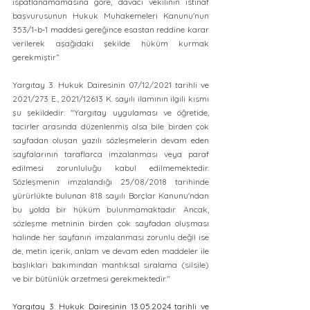
ispatlanamamasına göre, davacı vekilinin istinaf 
başvurusunun Hukuk Muhakemeleri Kanunu'nun 
353/1-b-1 maddesi gereğince esastan reddine karar 
verilerek aşağıdaki şekilde hüküm kurmak 
gerekmiştir”
Yargıtay 3. Hukuk Dairesinin 07/12/2021 tarihli ve 
2021/273 E., 2021/12613 K. sayılı ilamının ilgili kısmı 
şu şekildedir: "Yargıtay uygulaması ve öğretide, 
tacirler arasında düzenlenmiş olsa bile birden çok 
sayfadan oluşan yazılı sözleşmelerin devam eden 
sayfalarının taraflarca imzalanması veya paraf 
edilmesi zorunluluğu kabul edilmemektedir. 
Sözleşmenin imzalandığı 25/08/2018 tarihinde 
yürürlükte bulunan 818 sayılı Borçlar Kanunu'ndan 
bu yolda bir hüküm bulunmamaktadır. Ancak, 
sözleşme metninin birden çok sayfadan oluşması 
halinde her sayfanın imzalanması zorunlu değil ise 
de, metin içerik, anlam ve devam eden maddeler ile 
başlıkları bakımından mantıksal sıralama (silsile) 
ve bir bütünlük arzetmesi gerekmektedir."
Yargıtay 3. Hukuk Dairesinin 13.05.2024 tarihli ve 