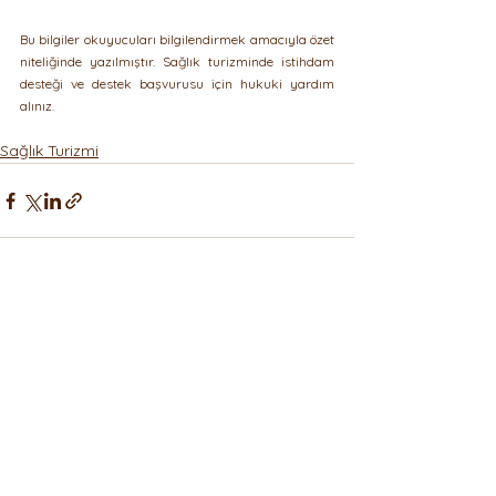
Bu bilgiler okuyucuları bilgilendirmek amacıyla özet 
niteliğinde yazılmıştır. Sağlık turizminde istihdam 
desteği ve destek başvurusu için hukuki yardım 
alınız.
Sağlık Turizmi
Hepsini Gör
Son Yazılar