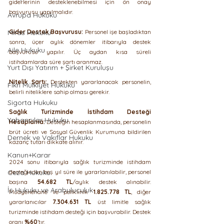
giderlerinin desteklenebilmesi için ön onay 
başvurusu yapılmalıdır. 
Avrupa Hukuku
Miras Hukuku
Gider Destek Başvurusu:
 Personel işe başladıktan 
sonra, üçer aylık dönemler itibarıyla destek 
Aile Hukuku
başvurusu yapılır. Üç aydan kısa süreli 
istihdamlarda süre şartı aranmaz.
Yurt Dışı Yatırım + Şirket Kuruluşu
Nitelik Şartı:
 Destekten yararlanacak personelin, 
Fikri Mülkiyet Hukuku
belirli niteliklere sahip olması gerekir.
Sigorta Hukuku
Sağlık Turizminde İstihdam Desteği 
Yabancılar Hukuku
Hesaplama:
 Desteğin hesaplanmasında, personelin 
brüt ücreti ve Sosyal Güvenlik Kurumuna bildirilen 
Dernek ve Vakıflar Hukuku
kazanç tutarı dikkate alınır.
Kanun+Karar
2024 sonu itibarıyla sağlık turizminde istihdam 
Ceza Hukuku
desteğinden beş yıl süre ile yararlanılabilir, personel 
başına 
54.682
TL
/aylık destek alınabilir. 
İş Hukuku ve Arabuluculuk
Muayenehane ve poliklinik 
1.825.778
TL
, diğer 
yararlanıcılar 
7.304.631
TL
 üst limitle sağlık 
turizminde istihdam desteği için başvurabilir. Destek 
oranı 
%60
’tır.