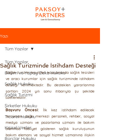
Yazı
Tüm Yazılar
Tüm Yazılar
Sağlık Turizminde İstihdam Desteği
Bilişim ve Yapay Zeka Hukuku
Sağlık turizmi teşvikleri kapsamında sağlık tesisleri 
ve aracı kurumlar için sağlık turizminde istihdam 
Sağlık Hukuku
desteği verilmektedir. Bu desteklen yararlanma 
şartları 2024 yılı sonu itibarıyla şu şekilde 
Sağlık Turizmi
özetlenebilir.
Şirketler Hukuku
Başvuru Öncesi:
 İlk kez istihdam edilecek 
Ticaret Hukuku
tercüman, çağrı merkezi personeli, rehber, sosyal 
medya uzmanı ve pazarlama uzmanı ile bakım 
Kişisel Veriler
alanında faaliyet gösteren sağlık kuruluşunun 
bakım elemanı ve sosyal hizmet uzmanına ilişkin 
Borçlar Hukuku