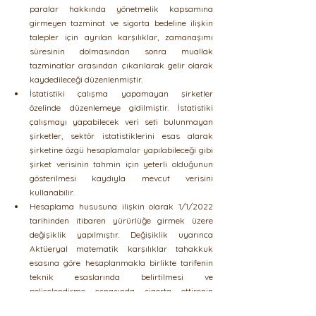
paralar hakkında yönetmelik kapsamına 
girmeyen tazminat ve sigorta bedeline ilişkin 
talepler için ayrılan karşılıklar, zamanaşımı 
süresinin dolmasından sonra muallak 
tazminatlar arasından çıkarılarak gelir olarak 
kaydedileceği düzenlenmiştir.
İstatistiki çalışma yapamayan şirketler 
özelinde düzenlemeye gidilmiştir. İstatistiki 
çalışmayı yapabilecek veri seti bulunmayan 
şirketler, sektör istatistiklerini esas alarak 
şirketine özgü hesaplamalar yapılabileceği gibi 
şirket verisinin tahmin için yeterli olduğunun 
gösterilmesi kaydıyla mevcut verisini 
kullanabilir.
Hesaplama hususuna ilişkin olarak 1/1/2022 
tarihinden itibaren yürürlüğe girmek üzere 
değişiklik yapılmıştır. Değişiklik uyarınca 
Aktüeryal matematik karşılıklar tahakkuk 
esasına göre hesaplanmakla birlikte tarifenin 
teknik esaslarında belirtilmesi ve 
poliçelendirme esnasında sigorta ettirenin 
bilgilendirilmesi kaydıyla tahsil esasına göre de 