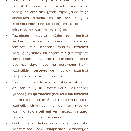
Hasarın teminat kapsamında olmaması gibi 
nedenlerle mahkemenin şirket lehine karar 
verdiği hallerde aksi yönde rapor ya da belge 
olmadıkça şirketin en az son 5 yıllık 
istatistiklerine göre yapacağı en iyi tahmine 
göre muallak tazminat karşılığı ayrılır. 
Tazminatın sigorta sözleşmesi teminat 
limitlerini aşması durumunda, poliçedeki 
teminat limiti üzerinden muallak tazminat 
karşılığı ayrılarak bu değere faiz gibi değerler 
ilave edilir.  Kurumca belirlenen esaslar 
uyarınca dava kazanma durumuna ilişkin 
istatistikler çerçevesinde muallak tazminat 
karşılığından indirim yapılabilir. 
Şirketler, manevi tazminata ilişkin olarak ise en 
az son 5 yıllık istatistiklerini kullanarak 
yapacağı en iyi tahmine göre muallak tazminat 
tutarını belirleyebilir. Şirket bünyesinde yeterli 
istatistik olmaması halinde ise muallak 
tazminat tutarı belirlenirken mevzuat ve yargı 
kararlarına dayanılması gerekir. 
Özel hukuk hükümlerine tabi sigortalar 
kapsamında hak sahiplerince aranmayan 