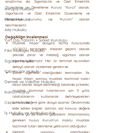
araştırma da Sigortacılık ve Özel Emeklilik 
Düzenleme ve Denetleme Kurulu “Kurul” olarak; 
Avrupa Hukuku
Sigortacılık ve Özel Emeklilik Düzenleme ve 
Miras Hukuku
Denetleme Kurumu ise “Kurum” olarak 
belirtilecektir. 
Aile Hukuku
Değişikliğin İncelenmesi
Yurt Dışı Yatırım + Şirket Kuruluşu
Muallak hasar dosyası açma hususunda 
1/1/2022 tarihinden itibaren geçerli olacak 
Fikri Mülkiyet Hukuku
şekilde zarar ve meblağ sigortası olarak 
Sigorta Hukuku
ayrıma gidilmiştir. Her iki teminat açısından 
detaylı olarak incelemek gerekirse:
Yabancılar Hukuku
Zarar sigortası niteliğindeki teminatlar: İlk 
hasar ihbarı sonrası muallak tazminat tutarı 
Dernek ve Vakıflar Hukuku
kesin olarak tespit edilmediği takdirde şirketler, 
muallak tazminat tutarlarının son 5 yıllık 
Kanun+Karar
istatistiklerini kullanarak belirleyecekleri 
Ceza Hukuku
tahmini değere göre dosya açarlar. Devamında 
elde edilen bilgiler sonrası söz konusu değere 
İş Hukuku ve Arabuluculuk
ekleme ya da indirim yapılabilir. Atlanmaması 
gereken husus Kurum’un maktu muallak 
tazminat tutarı belirleme yetkisinin olduğudur.
Meblağ sigortası niteliğindeki 