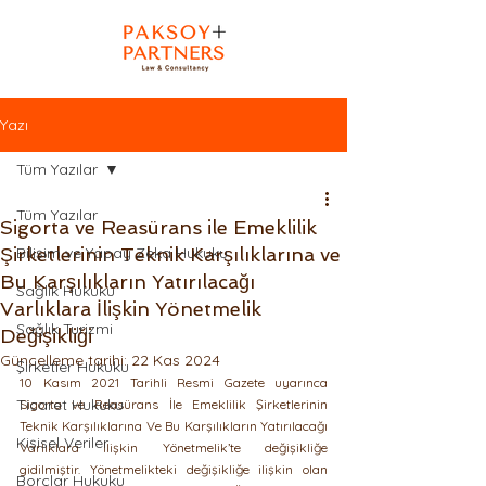
Yazı
Tüm Yazılar
Tüm Yazılar
Sigorta ve Reasürans ile Emeklilik
Şirketlerinin Teknik Karşılıklarına ve
Bilişim ve Yapay Zeka Hukuku
Bu Karşılıkların Yatırılacağı
Sağlık Hukuku
Varlıklara İlişkin Yönetmelik
Sağlık Turizmi
Değişikliği
Güncelleme tarihi:
22 Kas 2024
Şirketler Hukuku
10 Kasım 2021 Tarihli Resmi Gazete uyarınca 
Ticaret Hukuku
Sigorta ve Reasürans İle Emeklilik Şirketlerinin 
Teknik Karşılıklarına Ve Bu Karşılıkların Yatırılacağı 
Kişisel Veriler
Varlıklara İlişkin Yönetmelik’te değişikliğe 
gidilmiştir. Yönetmelikteki değişikliğe ilişkin olan 
Borçlar Hukuku