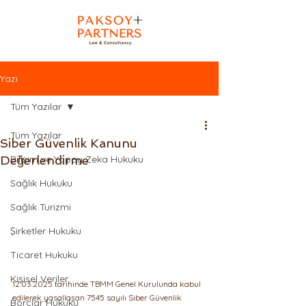
Yazı
Tüm Yazılar
Tüm Yazılar
Siber Güvenlik Kanunu
Değerlendirme
Bilişim ve Yapay Zeka Hukuku
Sağlık Hukuku
Sağlık Turizmi
Şirketler Hukuku
Ticaret Hukuku
Kişisel Veriler
12.03.2025 tarihinde TBMM Genel Kurulunda kabul 
edilerek yasallaşan 7545 sayılı Siber Güvenlik 
Borçlar Hukuku