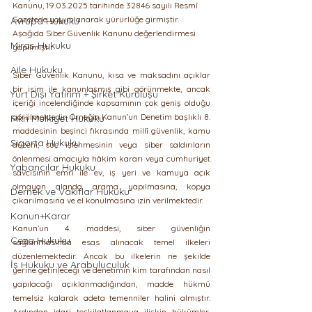
Kanunu, 19.03.2025 tarihinde 32846 sayılı Resmî 
Gazetede yayımlanarak yürürlüğe girmiştir. 
Avrupa Hukuku
Aşağıda Siber Güvenlik Kanunu değerlendirmesi 
Miras Hukuku
yapılmıştır.
Aile Hukuku
Siber Güvenlik Kanunu, kısa ve maksadını açıklar 
bir isim ile kanunlaşmış gibi görünmekte, ancak 
Yurt Dışı Yatırım + Şirket Kuruluşu
içeriği incelendiğinde kapsamının çok geniş olduğu 
görülmektedir. Örneğin Kanun’un Denetim başlıklı 8. 
Fikri Mülkiyet Hukuku
maddesinin beşinci fıkrasında millî güvenlik, kamu 
Sigorta Hukuku
düzeni, suç işlenmesinin veya siber saldırıların 
önlenmesi amacıyla hâkim kararı veya cumhuriyet 
Yabancılar Hukuku
savcısının emri ile ev, iş yeri ve kamuya açık 
olmayan alanda arama yapılmasına, kopya 
Dernek ve Vakıflar Hukuku
çıkarılmasına ve el konulmasına izin verilmektedir.
Kanun+Karar
Kanun’un 4. maddesi, siber güvenliğin 
Ceza Hukuku
sağlanmasında esas alınacak temel ilkeleri 
düzenlemektedir. Ancak bu ilkelerin ne şekilde 
İş Hukuku ve Arabuluculuk
yerine getirileceği ve denetimin kim tarafından nasıl 
yapılacağı açıklanmadığından, madde hükmü 
temelsiz kalarak adeta temenniler halini almıştır. 
Ardından idari teşkilatlanmaya ilişkin hükümler, 