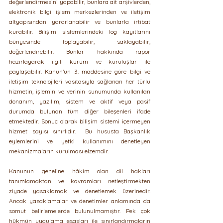
değerlendirmesini yapabilir, bunlara ait arşivlerden, 
elektronik bilgi işlem merkezlerinden ve iletişim 
altyapısından yararlanabilir ve bunlarla irtibat 
kurabilir. Bilişim sistemlerindeki log kayıtlarını 
bünyesinde toplayabilir, saklayabilir, 
değerlendirebilir. Bunlar hakkında rapor 
hazırlayarak ilgili kurum ve kuruluşlar ile 
paylaşabilir. Kanun’un 3. maddesine göre bilgi ve 
iletişim teknolojileri vasıtasıyla sağlanan her türlü 
hizmetin, işlemin ve verinin sunumunda kullanılan 
donanım, yazılım, sistem ve aktif veya pasif 
durumda bulunan tüm diğer bileşenleri ifade 
etmektedir. Sonuç olarak bilişim sistemi içermeyen 
hizmet sayısı sınırlıdır.  Bu hususta Başkanlık 
eylemlerini ve yetki kullanımını denetleyen 
mekanizmaların kurulması elzemdir.
Kanunun geneline hâkim olan dil hakları 
tanımlamaktan ve kavramları netleştirmekten 
ziyade yasaklamak ve denetlemek üzerinedir. 
Ancak yasaklamalar ve denetimler anlamında da 
somut belirlemelerde bulunulmamıştır. Pek çok 
hükmün uygulama esasları ile sınırlandırmaların 