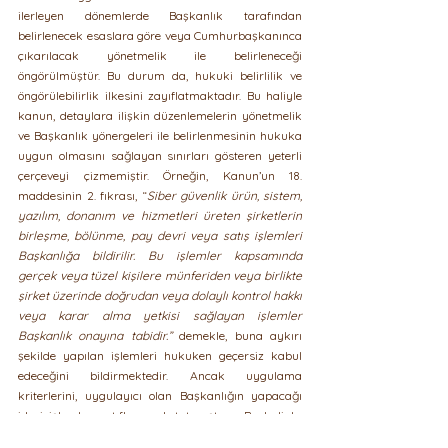
ilerleyen dönemlerde Başkanlık tarafından 
belirlenecek esaslara göre veya Cumhurbaşkanınca 
çıkarılacak yönetmelik ile belirleneceği 
öngörülmüştür. Bu durum da, hukuki belirlilik ve 
öngörülebilirlik ilkesini zayıflatmaktadır. Bu haliyle 
kanun, detaylara ilişkin düzenlemelerin yönetmelik 
ve Başkanlık yönergeleri ile belirlenmesinin hukuka 
uygun olmasını sağlayan sınırları gösteren yeterli 
çerçeveyi çizmemiştir. Örneğin, Kanun’un 18. 
maddesinin 2. fıkrası, “
Siber güvenlik ürün, sistem, 
yazılım, donanım ve hizmetleri üreten şirketlerin 
birleşme, bölünme, pay devri veya satış işlemleri 
Başkanlığa bildirilir. Bu işlemler kapsamında 
gerçek veya tüzel kişilere münferiden veya birlikte 
şirket üzerinde doğrudan veya dolaylı kontrol hakkı 
veya karar alma yetkisi sağlayan işlemler 
Başkanlık onayına tabidir.” 
demekle, buna aykırı 
şekilde yapılan işlemleri hukuken geçersiz kabul 
edeceğini bildirmektedir. Ancak uygulama 
kriterlerini, uygulayıcı olan Başkanlığın yapacağı 
idari işlemlere atıfla sınırlı tutmuştur.  Bu haliyle, 
şirket yapısındaki değişiklikleri kısıtlayan hüküm 