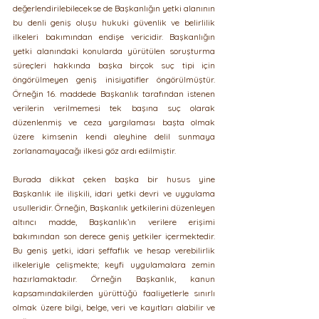
değerlendirilebilecekse de Başkanlığın yetki alanının 
bu denli geniş oluşu hukuki güvenlik ve belirlilik 
ilkeleri bakımından endişe vericidir. Başkanlığın 
yetki alanındaki konularda yürütülen soruşturma 
süreçleri hakkında başka birçok suç tipi için 
öngörülmeyen geniş inisiyatifler öngörülmüştür. 
Örneğin 16. maddede Başkanlık tarafından istenen 
verilerin verilmemesi tek başına suç olarak 
düzenlenmiş ve ceza yargılaması başta olmak 
üzere kimsenin kendi aleyhine delil sunmaya 
zorlanamayacağı ilkesi göz ardı edilmiştir.
Burada dikkat çeken başka bir husus yine 
Başkanlık ile ilişkili, idari yetki devri ve uygulama 
usulleridir. Örneğin, Başkanlık yetkilerini düzenleyen 
altıncı madde, Başkanlık’ın verilere erişimi 
bakımından son derece geniş yetkiler içermektedir. 
Bu geniş yetki, idari şeffaflık ve hesap verebilirlik 
ilkeleriyle çelişmekte; keyfi uygulamalara zemin 
hazırlamaktadır. Örneğin Başkanlık, kanun 
kapsamındakilerden yürüttüğü faaliyetlerle sınırlı 
olmak üzere bilgi, belge, veri ve kayıtları alabilir ve 