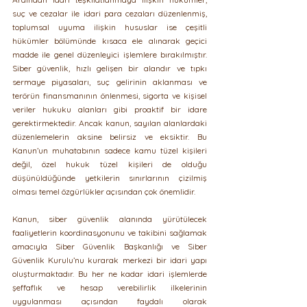
suç ve cezalar ile idari para cezaları düzenlenmiş, 
toplumsal uyuma ilişkin hususlar ise çeşitli 
hükümler bölümünde kısaca ele alınarak geçici 
madde ile genel düzenleyici işlemlere bırakılmıştır. 
Siber güvenlik, hızlı gelişen bir alandır ve tıpkı 
sermaye piyasaları, suç gelirinin aklanması ve 
terörün finansmanının önlenmesi, sigorta ve kişisel 
veriler hukuku alanları gibi proaktif bir idare 
gerektirmektedir. Ancak kanun, sayılan alanlardaki 
düzenlemelerin aksine belirsiz ve eksiktir. Bu 
Kanun’un muhatabının sadece kamu tüzel kişileri 
değil, özel hukuk tüzel kişileri de olduğu 
düşünüldüğünde yetkilerin sınırlarının çizilmiş 
olması temel özgürlükler açısından çok önemlidir.
Kanun, siber güvenlik alanında yürütülecek 
faaliyetlerin koordinasyonunu ve takibini sağlamak 
amacıyla Siber Güvenlik Başkanlığı ve Siber 
Güvenlik Kurulu’nu kurarak merkezi bir idari yapı 
oluşturmaktadır. Bu her ne kadar idari işlemlerde 
şeffaflık ve hesap verebilirlik ilkelerinin 
uygulanması açısından faydalı olarak 