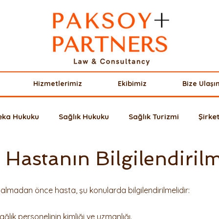
Hizmetlerimiz
Ekibimiz
Bize Ulaşı
Zeka Hukuku
Sağlık Hukuku
Sağlık Turizmi
Şirke
a Hastanın Bilgilendiril
riler
Borçlar Hukuku
Avrupa Hukuku
Miras Huk
almadan önce hasta, şu konularda bilgilendirilmelidir:
uşu
Fikri Mülkiyet Hukuku
Sigorta Hukuku
Yaba
ğlık personelinin kimliği ve uzmanlığı.