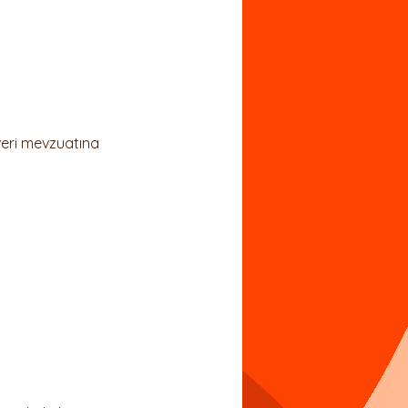
uluk
veri mevzuatına 