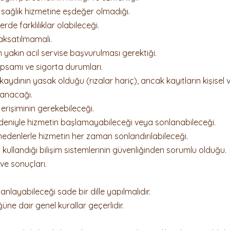
sağlık hizmetine eşdeğer olmadığı.
Kanun+Karar
Ceza Hukuku
İş Hukuku ve Arabuluc
rde farklılıklar olabileceği.
aksatılmamalı.
 yakın acil servise başvurulması gerektiği.
apsamı ve sigorta durumları.
aydının yasak olduğu (rızalar hariç), ancak kayıtların kişisel 
lanacağı.
rişiminin gerekebileceği.
edeniyle hizmetin başlamayabileceği veya sonlanabileceği.
nedenlerle hizmetin her zaman sonlandırılabileceği.
 kullandığı bilişim sistemlerinin güvenliğinden sorumlu olduğu.
ve sonuçları.
anlayabileceği sade bir dille yapılmalıdır.
ne dair genel kurallar geçerlidir.