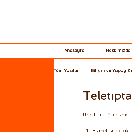
Anasayfa
Hakkımızda
Tüm Yazılar
Bilişim ve Yapay 
Teletıpt
Ticaret Hukuku
Kişisel Ve
Uzaktan sağlık hizmeti 
Yurt Dışı Yatırım + Şirket Kurul
Hizmeti sunacak sa