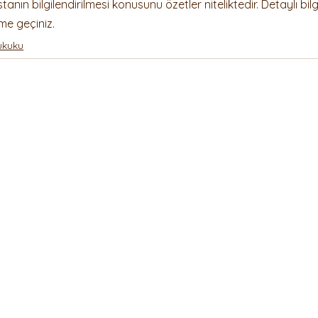
stanın bilgilendirilmesi konusunu özetler niteliktedir. Detaylı bil
ime geçiniz.
ukuku