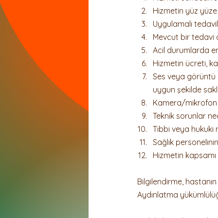
Hizmetin yüz yüze 
Dernek ve Vakıflar Hukuku
Uygulamalı tedavile
Mevcut bir tedavi 
Acil durumlarda en
Hizmetin ücreti, k
Ses veya görüntü k
uygun şekilde sak
Kamera/mikrofon e
Teknik sorunlar n
Tıbbi veya hukuki 
Sağlık personelinin
Hizmetin kapsamı 
Bilgilendirme, hastanın 
Aydınlatma yükümlülüğü