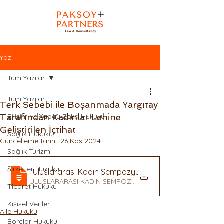
Yazı
Tüm Yazılar
Tüm Yazılar
Terk Sebebi ile Boşanmada Yargıtay
Tarafından Kadınlar Lehine
Bilişim ve Yapay Zeka Hukuku
Geliştirilen İçtihat
Sağlık Hukuku
Güncelleme tarihi:
26 Kas 2024
Sağlık Turizmi
Şirketler Hukuku
2
. Uluslararası Kadın Sempozyumu Cilt 2
ULUSLARARASI KADIN SEMPOZYUMU CILT 2 dosyasını indir
Ticaret Hukuku
Kişisel Veriler
Aile Hukuku
Borçlar Hukuku