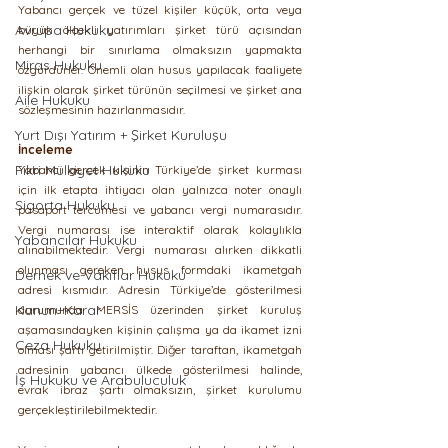
Yabancı gerçek ve tüzel kişiler küçük, orta veya 
Avrupa Hukuku
büyük ölçekli yatırımları şirket türü açısından 
herhangi bir sınırlama olmaksızın yapmakta 
Miras Hukuku
özgürdürler. Önemli olan husus yapılacak faaliyete 
ilişkin olarak şirket türünün seçilmesi ve şirket ana 
Aile Hukuku
sözleşmesinin hazırlanmasıdır.
Yurt Dışı Yatırım + Şirket Kuruluşu
İnceleme
Fikri Mülkiyet Hukuku
Yabancı gerçek kişinin Türkiye’de şirket kurması 
için ilk etapta ihtiyacı olan yalnızca noter onaylı 
Sigorta Hukuku
pasaport tercümesi ve yabancı vergi numarasıdır. 
Vergi numarası ise interaktif olarak kolaylıkla 
Yabancılar Hukuku
alınabilmektedir. Vergi numarası alırken dikkatli 
olunması gereken husus formdaki ikametgah 
Dernek ve Vakıflar Hukuku
adresi kısmıdır. Adresin Türkiye’de gösterilmesi 
Kanun+Karar
durumunda MERSİS üzerinden şirket kuruluş 
aşamasındayken kişinin çalışma ya da ikamet izni 
Ceza Hukuku
olması şartı getirilmiştir. Diğer taraftan, ikametgah 
adresinin yabancı ülkede gösterilmesi halinde, 
İş Hukuku ve Arabuluculuk
evrak ibraz şartı olmaksızın, şirket kurulumu 
gerçekleştirilebilmektedir. 