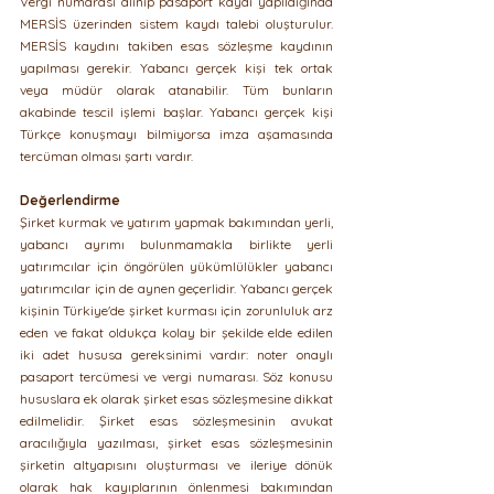
Vergi numarası alınıp pasaport kaydı yapıldığında 
MERSİS üzerinden sistem kaydı talebi oluşturulur. 
MERSİS kaydını takiben esas sözleşme kaydının 
yapılması gerekir. Yabancı gerçek kişi tek ortak 
veya müdür olarak atanabilir. Tüm bunların 
akabinde tescil işlemi başlar. Yabancı gerçek kişi 
Türkçe konuşmayı bilmiyorsa imza aşamasında 
tercüman olması şartı vardır. 
Değerlendirme
Şirket kurmak ve yatırım yapmak bakımından yerli, 
yabancı ayrımı bulunmamakla birlikte yerli 
yatırımcılar için öngörülen yükümlülükler yabancı 
yatırımcılar için de aynen geçerlidir. Yabancı gerçek 
kişinin Türkiye'de şirket kurması için zorunluluk arz 
eden ve fakat oldukça kolay bir şekilde elde edilen 
iki adet hususa gereksinimi vardır: noter onaylı 
pasaport tercümesi ve vergi numarası. Söz konusu 
hususlara ek olarak şirket esas sözleşmesine dikkat 
edilmelidir. Şirket esas sözleşmesinin avukat 
aracılığıyla yazılması, şirket esas sözleşmesinin 
şirketin altyapısını oluşturması ve ileriye dönük 
olarak hak kayıplarının önlenmesi bakımından 