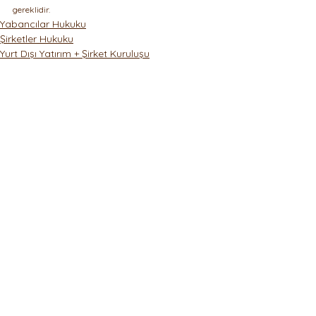
gereklidir.
Yabancılar Hukuku
Şirketler Hukuku
Yurt Dışı Yatırım + Şirket Kuruluşu
Hepsini Gör
Son Yazılar