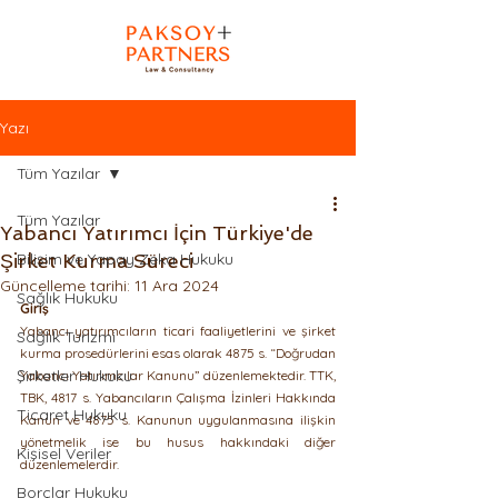
Yazı
Tüm Yazılar
Tüm Yazılar
Yabancı Yatırımcı İçin Türkiye'de
Şirket Kurma Süreci
Bilişim ve Yapay Zeka Hukuku
Güncelleme tarihi:
11 Ara 2024
Sağlık Hukuku
Giriş
Yabancı yatırımcıların ticari faaliyetlerini ve şirket 
Sağlık Turizmi
kurma prosedürlerini esas olarak 4875 s. “Doğrudan 
Şirketler Hukuku
Yabancı Yatırımcılar Kanunu” düzenlemektedir. TTK, 
TBK, 4817 s. Yabancıların Çalışma İzinleri Hakkında 
Ticaret Hukuku
Kanun ve 4875 s. Kanunun uygulanmasına ilişkin 
yönetmelik ise bu husus hakkındaki diğer 
Kişisel Veriler
düzenlemelerdir.
Borçlar Hukuku