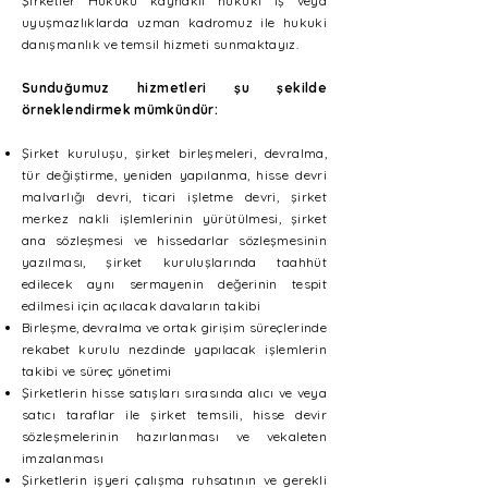
Şirketler Hukuku kaynaklı hukuki iş veya
uyuşmazlıklarda uzman kadromuz ile hukuki
danışmanlık ve temsil hizmeti sunmaktayız.
Sunduğumuz hizmetleri şu şekilde
örneklendirmek mümkündür:
Şirket kuruluşu, şirket birleşmeleri, devralma,
tür değiştirme, yeniden yapılanma, hisse devri
malvarlığı devri, ticari işletme devri, şirket
merkez nakli işlemlerinin yürütülmesi, şirket
ana sözleşmesi ve hissedarlar sözleşmesinin
yazılması, şirket kuruluşlarında taahhüt
edilecek aynı sermayenin değerinin tespit
edilmesi için açılacak davaların takibi
Birleşme, devralma ve ortak girişim süreçlerinde
rekabet kurulu nezdinde yapılacak işlemlerin
takibi ve süreç yönetimi
Şirketlerin hisse satışları sırasında alıcı ve veya
satıcı taraflar ile şirket temsili, hisse devir
sözleşmelerinin hazırlanması ve vekaleten
imzalanması
Şirketlerin işyeri çalışma ruhsatının ve gerekli