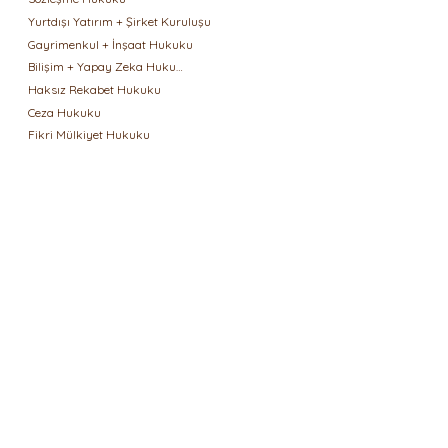
Yurtdışı Yatırım + Şirket Kuruluşu
Gayrimenkul + İnşaat Hukuku
Bilişim + Yapay Zeka Hukuku
Haksız Rekabet Hukuku
Ceza Hukuku
Fikri Mülkiyet Hukuku
Veri Koruma Hukuku
Şirketler Hukuku
Sigorta Hukuku
Türk İş Hukuku + Hollanda İş Hukuku
Aile + Miras Hukuku
Bültenimize Abone Olun
E-Mail Adresi