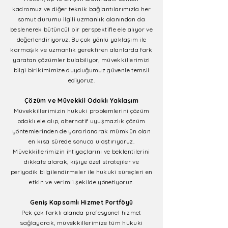
kadromuz ve diğer teknik bağlantılarımızla her
somut durumu ilgili uzmanlık alanından da
beslenerek bütüncül bir perspektifle ele alıyor ve
değerlendiriyoruz. Bu çok yönlü yaklaşım ile
karmaşık ve uzmanlık gerektiren alanlarda fark
yaratan çözümler bulabiliyor, müvekkillerimizi
bilgi birikimimize duyduğumuz güvenle temsil
ediyoruz.
Çözüm ve Müvekkil Odaklı Yaklaşım
Müvekkillerimizin hukuki problemlerini çözüm
odaklı ele alıp, alternatif uyuşmazlık çözüm
yöntemlerinden de yararlanarak mümkün olan
en kısa sürede sonuca ulaştırıyoruz.
Müvekkillerimizin ihtiyaçlarını ve beklentilerini
dikkate alarak, kişiye özel stratejiler ve
periyodik bilgilendirmeler ile hukuki süreçleri en
etkin ve verimli şekilde yönetiyoruz.
Geniş Kapsamlı Hizmet Portföyü
Pek çok farklı alanda profesyonel hizmet
sağlayarak, müvekkillerimize tüm hukuki