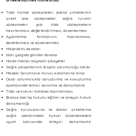
örneklendirmek mümkündür:
Tıbbi hizmet sözleşmeleri, doktor şirketlerinin
şirket ana sözleşmeleri, sağlık turizmi
sözleşmeleri gibi tıbbi sözleşmelerin
hazırlanması, değerlendirilmesi, düzenlenmesi
Aydınlatma formlarının hazırlanması,
denetlenmesi ve düzenlenmesi
Malpraktis davaları
İdari yargıda görülen davalar
Hasta hakları kaynaklı şikayetler
Sağlık çalışanlarının disiplin sorumluluğu takibi
Mesleki Sorumluluk Kurulu kararlarına itiraz
Cezai sorumlulukta soruşturma ve kovuşturma
aşamasında temsil, savunma ve danışmanlık
Tıbbi ve hukuki mütalaa hazırlanması
Branşa özel tıp hukuku eğitimi ve önleyici hukuk
danışmanlığı
Sağlık kuruluşlarına ve doktor şirketlerine
sağlık sektöründeki hukuki düzenlemelere
uyum konusunda önleyici danışmanlık
hizmetleri