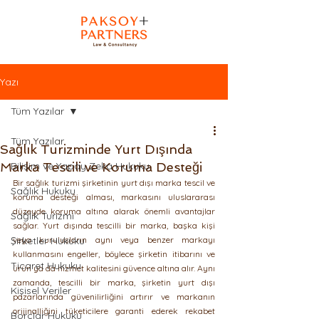
Yazı
Tüm Yazılar
Tüm Yazılar
Sağlık Turizminde Yurt Dışında
Marka Tescili ve Koruma Desteği
Bilişim ve Yapay Zeka Hukuku
Bir sağlık turizmi şirketinin yurt dışı marka tescil ve 
Sağlık Hukuku
koruma desteği alması, markasını uluslararası 
düzeyde koruma altına alarak önemli avantajlar 
Sağlık Turizmi
sağlar. Yurt dışında tescilli bir marka, başka kişi 
Şirketler Hukuku
veya kuruluşların aynı veya benzer markayı 
kullanmasını engeller, böylece şirketin itibarını ve 
Ticaret Hukuku
ürün ya da hizmet kalitesini güvence altına alır. Aynı 
zamanda, tescilli bir marka, şirketin yurt dışı 
Kişisel Veriler
pazarlarında güvenilirliğini artırır ve markanın 
orijinalliğini tüketicilere garanti ederek rekabet 
Borçlar Hukuku