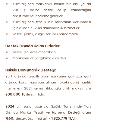
Yurt dışında markanın başka bir kişi ya da 
kuruluş adına tescil edilip edilmediğini 
araştırma ve inceleme giderleri.
Yurt dışında tescilli bir markanın korunması 
için alınan hukuki danışmanlık hizmetleri.
Tescil işlemiyle ilgili zorunlu harcamalar.
Destek Dışında Kalan Giderler:
Tescil yenileme masrafları.
Mahkeme ve yargılama giderleri.
Hukuki Danışmanlık Desteği:
Yurt dışında tescilli olan markanın yalnızca yurt 
dışında korunması için alınan hukuki danışmanlık 
hizmetleri, 2024 senesi itibarıyla yıllık maksimum 
200.000 TL
 ile sınırlıdır.
2024
 yılı sonu itibarıyla Sağlık Turizminde Yurt 
Dışında Marka Tescili ve Koruma Desteği oranı 
%60, 
 destek üst limiti yıllık 
1.825.778 TL
’dir. 
Bu bilgiler okuyucuları bilgilendirmek amacıyla özet 