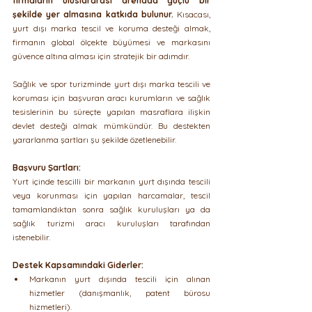
firmaların uluslararası arenada güçlü bir 
şekilde yer almasına katkıda bulunur.
 Kısacası, 
yurt dışı marka tescil ve koruma desteği almak, 
firmanın global ölçekte büyümesi ve markasını 
güvence altına alması için stratejik bir adımdır.
Sağlık ve spor turizminde yurt dışı marka tescili ve 
koruması için başvuran aracı kurumların ve sağlık 
tesislerinin bu süreçte yapılan masraflara ilişkin 
devlet desteği almak mümkündür. Bu destekten 
yararlanma şartları şu şekilde özetlenebilir.
Başvuru Şartları:
Yurt içinde tescilli bir markanın yurt dışında tescili 
veya korunması için yapılan harcamalar, tescil 
tamamlandıktan sonra sağlık kuruluşları ya da 
sağlık turizmi aracı kuruluşları tarafından 
istenebilir.
Destek Kapsamındaki Giderler:
Markanın yurt dışında tescili için alınan 
hizmetler (danışmanlık, patent bürosu 
hizmetleri).