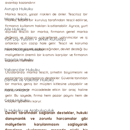
avantajı kazandırır.
Avrupa Hukuku
Marka tescili, yasal riskleri de önler. Tescilsiz bir 
Miras Hukuku
marka, başka bir kuruluş tarafından tescil edilirse, 
firmanın kullanım hakları kısıtlanabilir. Ayrıca, yurt 
Aile Hukuku
dışında tescilli bir marka, firmanın genel marka 
değerini ve itibarını yükselterek yatırımcılar ve iş 
Yurt Dışı Yatırım + Şirket Kuruluşu
ortakları için cazip hale gelir. Tescil ve koruma 
Fikri Mülkiyet Hukuku
süreçleri maliyetli olabileceğinden, devlet desteği bu 
maliyetlerin önemli bir kısmını karşılar ve firmanın 
Sigorta Hukuku
bütçesini hafifletir.
Yabancılar Hukuku
Uluslararası marka tescili, şirketin büyümesini ve 
pazarlama çalışmalarını destekler. Güvenle tanıtılan 
Dernek ve Vakıflar Hukuku
bir marka, geniş bir müşteri kitlesine ulaşabilir ve 
Kanun+Karar
taklit ürünlerle mücadelede etkin bir araç haline 
gelir. Bu sayede, firma hem pazar payını hem de 
Ceza Hukuku
müşteri güvenini korur. 
İş Hukuku ve Arabuluculuk
Devlet tarafından sağlanan destekler, hukuki 
danışmanlık ve zorunlu harcamalar gibi 
maliyetlerin karşılanmasını sağlayarak 