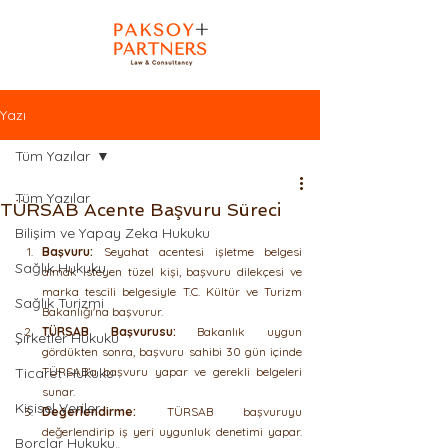
Yazı
Tüm Yazılar
Tüm Yazılar
TÜRSAB Acente Başvuru Süreci
Bilişim ve Yapay Zeka Hukuku
Başvuru:
 Seyahat acentesi işletme belgesi 
Sağlık Hukuku
almak isteyen tüzel kişi, başvuru dilekçesi ve 
marka tescili belgesiyle T.C. Kültür ve Turizm 
Sağlık Turizmi
Bakanlığı'na başvurur.
TÜRSAB Başvurusu:
 Bakanlık uygun 
Şirketler Hukuku
gördükten sonra, başvuru sahibi 30 gün içinde 
Ticaret Hukuku
TÜRSAB’a başvuru yapar ve gerekli belgeleri 
sunar.
Kişisel Veriler
Değerlendirme:
 TÜRSAB başvuruyu 
değerlendirip iş yeri uygunluk denetimi yapar. 
Borçlar Hukuku