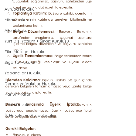
Uygunluk sağlanırsa, başvuru sahibinden üye 
kayıt ve yıllık aidat ücreti talep edilir.
Avrupa Hukuku
Toplantıya Katılım:
 Başvuru sahibi, acentanın 
Miras Hukuku
yöneticilerinin katılması gereken bilgilendirme 
toplantısına katılır.
Aile Hukuku
Belge Düzenlenmesi:
 Başvuru Bakanlık 
tarafından onaylanırsa, seyahat acentası 
Yurt Dışı Yatırım + Şirket Kuruluşu
işletme belgesi düzenlenir ve başvuru sahibine 
iletilir.
Fikri Mülkiyet Hukuku
Üyelik Tamamlanması:
 Belge verildikten sonra 
Sigorta Hukuku
TÜRSAB üyeliği kesinleşir ve üyelik aidatı 
belirlenir.
Yabancılar Hukuku
İşlemden Kaldırma:
Başvuru sahibi 30 gün içinde 
Dernek ve Vakıflar Hukuku
gereken belgeleri tamamlamazsa veya yanlış belge 
sunarsa, başvuru iptal edilir.
Kanun+Karar
Ceza Hukuku
Başvuru Sırasında Üyelik İptali:
Bakanlık 
başvuruyu onaylamazsa, üyelik başvurusu iptal 
İş Hukuku ve Arabuluculuk
edilir ve üyelik ücreti iade edilir.
Gerekli Belgeler:
Başvuru dilekçesi