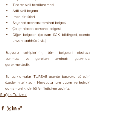
Ticaret sicil tasdiknamesi
Adli sicil beyanı
İmza sirküleri
Seyahat acentası teminat belgesi
Çalıştırılacak personel belgesi
Diğer belgeler (çalışan SGK bildirgesi, acenta 
unvan taahhüdü vb.)
Başvuru sahiplerinin, tüm belgeleri eksiksiz 
sunması ve gereken teminatı yatırması 
gerekmektedir.
Bu açıklamalar TÜRSAB acente başvuru sürecini 
özetler niteliktedir. Mevzuata tam uyum ve hukuki 
danışmanlık için lütfen iletişime geçiniz.
Sağlık Turizmi