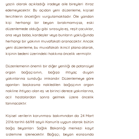
yazılı olarak açıkladığı iradeye aile bireyleri itiraz 
edemeyecektir. Bu açıdan yeni düzenleme, kişisel 
tercihlerin önceliğini vurgulamaktadır. Öte yandan 
kişi herhangi bir beyan bırakmamışsa, eski 
düzenlemede olduğu gibi sırasıyla eş, reşit çocuklar, 
ana veya baba, kardeşler veya bunların yokluğunda 
herhangi bir yakının muvafakati aranacaktır. Ancak 
yeni düzenleme, bu muvafakatı ikincil plana atarak, 
kişinin bedeni üzerindeki hakkına öncelik vermiştir.
Düzenlemenin önemli bir diğer yeniliği de potansiyel 
organ bağışçısının, bağışa ihtiyaç duyan 
yakınlarına sunduğu imkandır. Düzenlemeye göre 
oganları başkasına nakledilen bağışçının organ 
nakline ihtiyacı olan eş ve birinci derece yakınlarına, 
acil hastalardan sonra gelmek üzere öncelik 
tanınacaktır.
Kişisel verilerin korunması bakımından da 24 Mart 
2016 tarihli 6698 sayılı Kanun’a uygun olarak bütün 
bağış beyanları Sağlık Bakanlığı merkezi kayıt 
sistemine işlenecektir. Bağışçı, beyan esnasında 