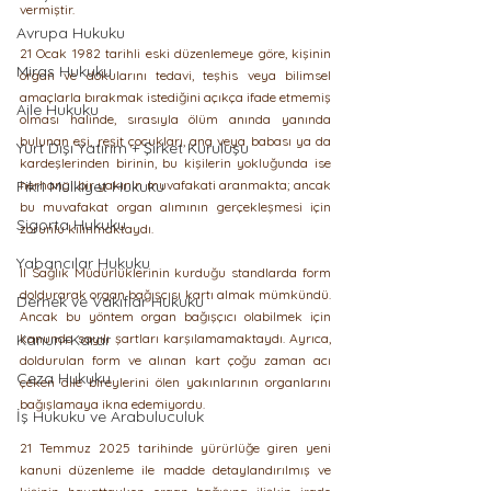
vermiştir.
Avrupa Hukuku
21 Ocak 1982 tarihli eski düzenlemeye göre, kişinin 
Miras Hukuku
organ ve dokularını tedavi, teşhis veya bilimsel 
amaçlarla bırakmak istediğini açıkça ifade etmemiş 
Aile Hukuku
olması halinde, sırasıyla ölüm anında yanında 
bulunan eşi, reşit çocukları, ana veya babası ya da 
Yurt Dışı Yatırım + Şirket Kuruluşu
kardeşlerinden birinin, bu kişilerin yokluğunda ise 
Fikri Mülkiyet Hukuku
herhangi bir yakının muvafakati aranmakta; ancak 
bu muvafakat organ alımının gerçekleşmesi için 
Sigorta Hukuku
zorunlu kılınmaktaydı. 
Yabancılar Hukuku
İl Sağlık Müdürlüklerinin kurduğu standlarda form 
doldurarak organ bağışçısı kartı almak mümkündü. 
Dernek ve Vakıflar Hukuku
Ancak bu yöntem organ bağışçıcı olabilmek için 
Kanun+Karar
kanunda sayılı şartları karşılamamaktaydı. Ayrıca, 
doldurulan form ve alınan kart çoğu zaman acı 
Ceza Hukuku
çeken aile bireylerini ölen yakınlarının organlarını 
bağışlamaya ikna edemiyordu. 
İş Hukuku ve Arabuluculuk
21 Temmuz 2025 tarihinde yürürlüğe giren yeni 
kanuni düzenleme ile madde detaylandırılmış ve 