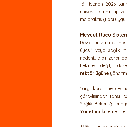
16 Haziran 2026 tari
Dernek ve Vakıflar Hukuku
üniversitelerinin tıp v
malpraktis (tıbbi uygu
Mevcut Rücu Sistemi
Devlet üniversitesi ha
üyesi) veya sağlık me
nedeniyle bir zarar do
hekime değil, idar
rektörlüğüne
 yöneltm
Yargı kararı neticesi
görevlisinden tahsil e
Sağlık Bakanlığı büny
Yönetimi
 iki temel mer
3395 sayılı Kanun’un ek