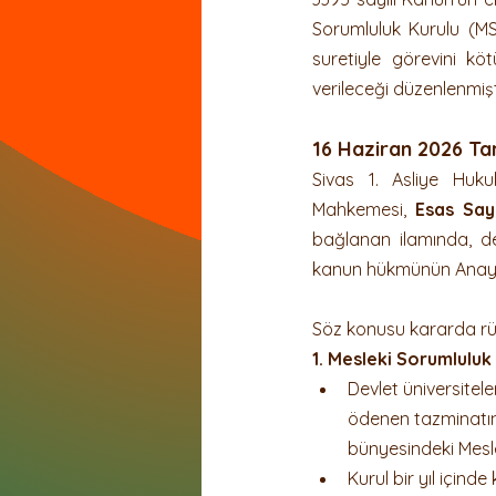
Sorumluluk Kurulu (MSK
suretiyle görevini kö
verileceği düzenlenmişti
16 Haziran 2026 Ta
Sivas 1. Asliye Huk
Mahkemesi, 
Esas Say
bağlanan ilamında, dev
kanun hükmünün Anayasa
Söz konusu kararda rücu
1. Mesleki Sorumluluk
Devlet üniversitel
ödenen tazminatın i
bünyesindeki Mesl
Kurul bir yıl içinde