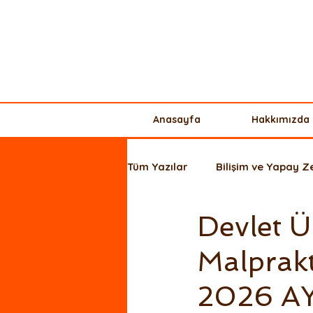
Anasayfa
Hakkımızda
Tüm Yazılar
Bilişim ve Yapay 
Devlet Ü
Ticaret Hukuku
Kişisel Ve
Malprak
Yurt Dışı Yatırım + Şirket Kurul
2026 AY