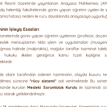
hli Resmî Gazete’de yayımlanan Anayasa Mahkemesi (AYM)
Kanun+Karar
Ceza Hukuku
İş Hukuku ve Arabuluc
e diş hekimliği fakültelerinde görev yapan öğretim üyeleri ile s
lama hatası) nedeni ile rücu davalarında anayasaya uygunluğu 
nin İşleyiş Esasları
stanelerinde görev yapan öğretim üyelerinin (profesör, doçen
slek mensuplarının tıbbi işlem ve uygulamaları (muayene,
ğması halinde (malpraktis), mağdur taraflar tazminat talebin
e hukuku ilkeleri gereğince kamu tüzel kişiliğine 
ektedir.
nde idare tarafından ödenen tazminatın, olayda kusuru te
dilmesi sürecine 
"rücu sistemi"
 adı verilmektedir. Bu sistemi
esinde kurulan 
Mesleki Sorumluluk Kurulu
 ile tazminatı ö
ci olarak yetkilendirilmiştir.
 18. maddesinin ikinci fıkrasında Üniversites Yönetimi’nin rücu