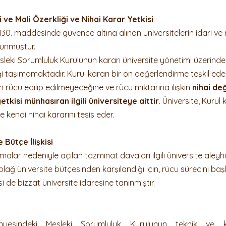
ri ve Mali Özerkliği ve Nihai Karar Yetkisi
30. maddesinde güvence altına alınan üniversitelerin idari ve m
ulunmuştur.
leki Sorumluluk Kurulunun kararı üniversite yönetimi üzerinde
liği taşımamaktadır. Kurul kararı bir ön değerlendirme teşkil eder
rücu edilip edilmeyeceğine ve rücu miktarına ilişkin 
nihai de
etkisi münhasıran ilgili üniversiteye aittir
. Üniversite, Kurul 
e kendi nihai kararını tesis eder.
 Bütçe İlişkisi
malar nedeniyle açılan tazminat davaları ilgili üniversite aley
ağ üniversite bütçesinden karşılandığı için, rücu sürecini ba
 de bizzat üniversite idaresine tanınmıştır.
ünyesindeki Mesleki Sorumluluk Kurulunun teknik ve 