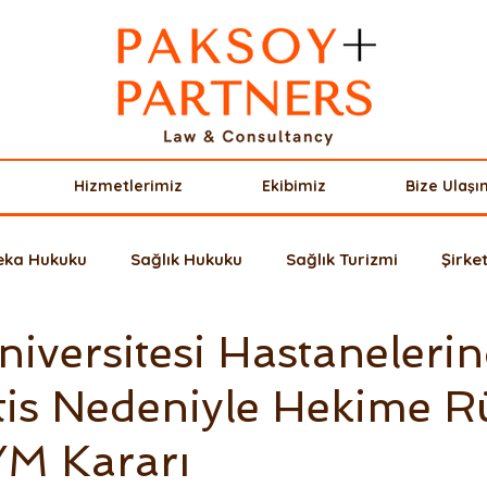
Hizmetlerimiz
Ekibimiz
Bize Ulaşı
Zeka Hukuku
Sağlık Hukuku
Sağlık Turizmi
Şirke
niversitesi Hastaneleri
riler
Borçlar Hukuku
Avrupa Hukuku
Miras Huk
tis Nedeniyle Hekime R
uşu
Fikri Mülkiyet Hukuku
Sigorta Hukuku
Yaba
M Kararı