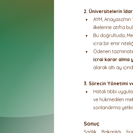
2. Üniversitelerin İda
AYM, Anayasa'nın 1
ilkelerine atıfta b
Bu doğrultuda, Mes
icrai bir emir nite
Ödenen tazminatın 
icrai karar alma y
alarak altı ay içind
3. Sürecin Yönetimi ve
Hatalı tıbbi uygula
ve hükmedilen mebl
sonlandırma yetkisi
Sonuç
Sağlık Bakanlığı b