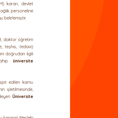
 kararı, devlet 
uluk
ağlık personeline 
belirlemiştir.
t, doktor öğretim 
 teşhis, tedavi) 
i doğrudan ilgili 
sahip 
üniversite 
spit edilen kamu 
n işletilmesinde, 
deyen 
Üniversite 
 kararınI Mesleki 