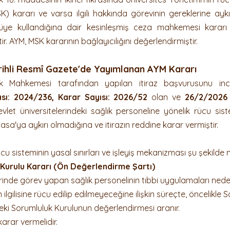
) kararı ve varsa ilgili hakkında görevinin gereklerine aykı
tüye kullandığına dair kesinleşmiş ceza mahkemesi kararı 
r. AYM, MSK kararının bağlayıcılığını değerlendirmiştir.
rihli Resmî Gazete'de Yayımlanan AYM Kararı
uk Mahkemesi tarafından yapılan itiraz başvurusunu inc
ısı: 2024/236, Karar Sayısı: 2026/52
 olan ve 
26/2/2026
let üniversitelerindeki sağlık personeline yönelik rücu sist
'ya aykırı olmadığına ve itirazın reddine karar vermiştir.
 sisteminin yasal sınırları ve işleyiş mekanizması şu şekilde net
 Kurulu Kararı (Ön Değerlendirme Şartı)
erinde görev yapan sağlık personelinin tıbbi uygulamaları nede
lgilisine rücu edilip edilmeyeceğine ilişkin süreçte, öncelikle S
eki Sorumluluk Kurulunun değerlendirmesi aranır.
 karar vermelidir.