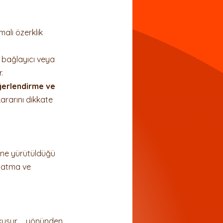
ali özerklik 
 bağlayıcı veya 
.
ğerlendirme ve 
kararını dikkate 
hine yürütüldüğü 
şlatma ve 
kusur yönünden 